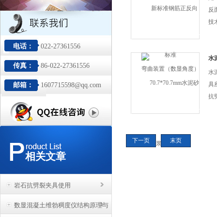
反
技术
2
电话：
022-27361556
部
面
水
传真：
86-022-27361556
设
水
筋
具
邮箱：
1607715598@qq.com
想
抗
曲
夹
尺
在
向
过
下一页
末页
正
的
相关文章
在
岩石抗劈裂夹具使用
数显混凝土维勃稠度仪结构原理与