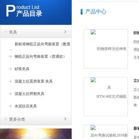
产品中心
产品目录
夹具
织
织
新标准钢筋正反向弯曲装置（数显
用
角度）
钢筋正反向弯曲装置（普通款）
主
其
砂浆夹具
准H
涂
立
混凝土抗震房装置 夹具
新
率
立
混凝土抗劈裂夹具
新
单
水泥抗压夹具
维
更多分类
低
新
（
是