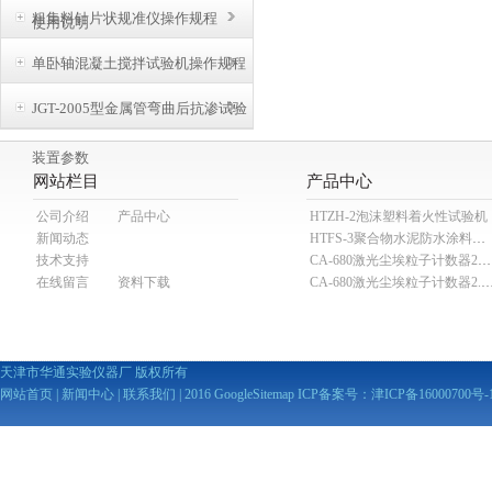
粗集料针片状规准仪操作规程
使用说明
单卧轴混凝土搅拌试验机操作规程
JGT-2005型金属管弯曲后抗渗试验
装置参数
网站栏目
产品中心
公司介绍
产品中心
HTZH-2泡沫塑料着火性试验机
新闻动态
HTFS-3聚合物水泥防水涂料分散机
技术支持
CA-680激光尘埃粒子计数器28.3L
在线留言
资料下载
CA-680激光尘埃粒子计数器2
天津市华通实验仪器厂 版权所有
网站首页
|
新闻中心
|
联系我们
| 2016
GoogleSitemap
ICP备案号：
津ICP备16000700号-