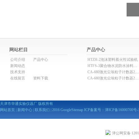
网站栏目
产品中心
公司介绍
产品中心
HTZH-2泡沫塑料着火性试验机
新闻动态
HTFS-3聚合物水泥防水涂料分散机
技术支持
CA-680激光尘埃粒子计数器28.3L
在线留言
资料下载
CA-680激光尘埃粒子计数器2
天津市华通实验仪器厂 版权所有
网站首页
|
新闻中心
|
联系我们
| 2016
GoogleSitemap
ICP备案号：
津ICP备16000700号-
津公网安备 12010