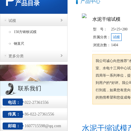
产品中心
产品目录
水泥干缩试模
试模
型 号：
25×25×280
150方铸铁试模
所属分类：
试模
钢直尺
浏览次数：
1404
更多分类
我公司诚心向您推荐“
室、水电十三局中心试
四局等一系列单位，提
到用户的*好评。我公
行到底，如果您有意向
的热情希望和您促成每
电话：
022-27361556
传真：
86-022-27361556
咨询订购
邮箱：
1607715598@qq.com
水泥干缩试模