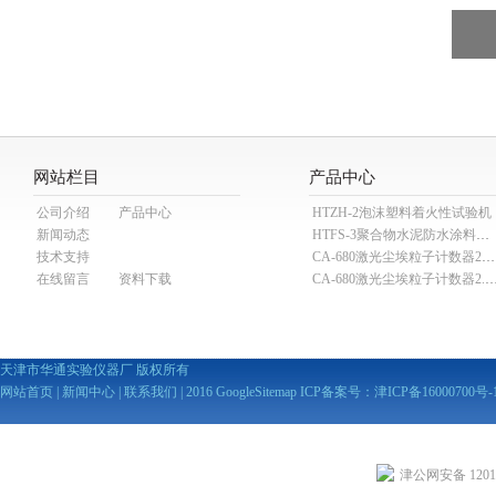
网站栏目
产品中心
公司介绍
产品中心
HTZH-2泡沫塑料着火性试验机
新闻动态
HTFS-3聚合物水泥防水涂料分散机
技术支持
CA-680激光尘埃粒子计数器28.3L
在线留言
资料下载
CA-680激光尘埃粒子计数器2
天津市华通实验仪器厂 版权所有
网站首页
|
新闻中心
|
联系我们
| 2016
GoogleSitemap
ICP备案号：
津ICP备16000700号-
津公网安备 12010