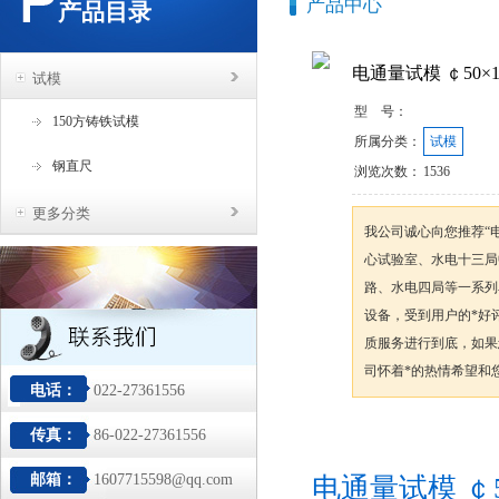
产品中心
产品目录
电通量试模 ￠50×1
试模
型 号：
150方铸铁试模
所属分类：
试模
钢直尺
浏览次数：
1536
更多分类
我公司诚心向您推荐“电
心试验室、水电十三局
路、水电四局等一系列
设备，受到用户的*好
质服务进行到底，如果
司怀着*的热情希望和
电话：
022-27361556
传真：
86-022-27361556
咨询订购
邮箱：
1607715598@qq.com
电通量试模 ￠5