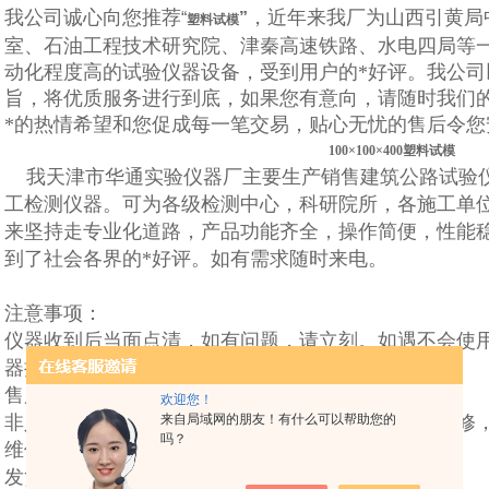
我公司诚心向您推荐
，近年来我厂为山西引黄局
“
”
塑料试模
室、石油工程技术研究院、津秦高速铁路、水电四局等
动化程度高的试验仪器设备，受到用户的*好评。我公司
旨，将优质服务进行到底，如果您有意向，请随时我们
*的热情希望和您促成每一笔交易，贴心无忧的售后令您
100×100×400塑料试模
我天津市华通实验仪器厂主要生产销售建筑公路试验
工检测仪器。可为各级检测中心，科研院所，各施工单
来坚持走专业化道路，产品功能齐全，操作简便，性能
到了社会各界的*好评。如有需求随时来电。
注意事项：
仪器收到后当面点清，如有问题，请立刻。如遇不会使
器损坏！
售后服务：
欢迎您！
非人为因素，我公司对售出的任何仪器实行一年内保修
来自局域网的朋友！有什么可以帮助您的
吗？
维修，并且负责送货上门，安装调试或指导用户使用。
发货时间：