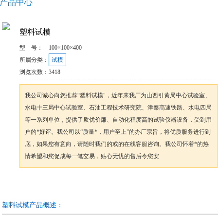
产品中心
塑料试模
型 号：
100×100×400
所属分类：
试模
浏览次数：
3418
我公司诚心向您推荐“塑料试模"，近年来我厂为山西引黄局中心试验室、
水电十三局中心试验室、石油工程技术研究院、津秦高速铁路、水电四局
等一系列单位，提供了质优价廉、自动化程度高的试验仪器设备，受到用
户的*好评。我公司以“质量*，用户至上"的办厂宗旨，将优质服务进行到
底，如果您有意向，请随时我们的或的在线客服咨询。我公司怀着*的热
情希望和您促成每一笔交易，贴心无忧的售后令您安
咨询订购
加入收藏
塑料试模产品概述：