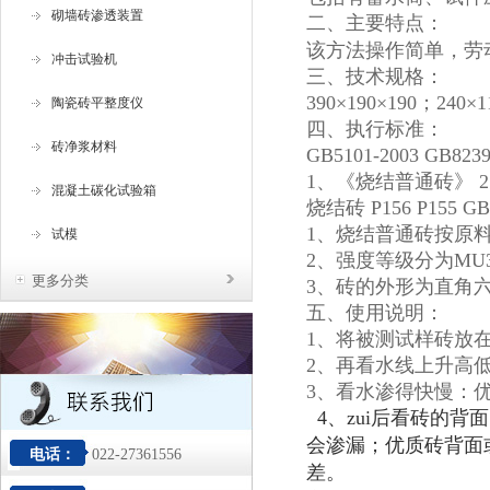
砌墙砖渗透装置
二、
主要特点：
该方法操作简单，劳
冲击试验机
三、技术规格：
390×190×190；240
陶瓷砖平整度仪
四、执行标准：
砖净浆材料
GB5101-2003 GB8239
1、《烧结普通砖》 
混凝土碳化试验箱
烧结砖 P156 P155 GB/T
1、烧结普通砖按原
试模
2、强度等级分为MU3
更多分类
3、砖的外形为直角六面
五、使用说明：
1、将被测试样砖放
2、再看水线上升高
3、看水渗得快慢：
4
、zui后看砖的背
会渗漏；优质砖背面
电话：
022-27361556
差。