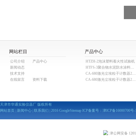
网站栏目
产品中心
公司介绍
产品中心
HTZH-2泡沫塑料着火性试验机
新闻动态
HTFS-3聚合物水泥防水涂料分散机
技术支持
CA-680激光尘埃粒子计数器28.3L
在线留言
资料下载
CA-680激光尘埃粒子计数器2
天津市华通实验仪器厂 版权所有
网站首页
|
新闻中心
|
联系我们
| 2016
GoogleSitemap
ICP备案号：
津ICP备16000700号-
津公网安备 12010