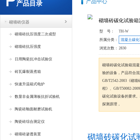
产品中心
产品目录
砌墙砖碳化试验箱
砌墙砖仪器
型 号：
TH-W
砌墙砖抗压强度二次成型
所属分类：
混凝土碳化
砌墙砖抗压强度
浏览次数：
2830
日用陶瓷抗冲击试验仪
砌墙砖碳化试验箱混凝
砖瓦爆裂蒸煮箱
验的设备，产品符合混凝土
GB/T2542-2003《
快速升温箱式电炉
程》、GB/T50082
碳化试验设备的要求。
数显非金属薄板抗折试验机
探测原理，
陶瓷砖釉面耐磨试验机
陶瓷砖综合测定仪
咨询订购
砌墙砖渗透装置
砌墙砖碳化试