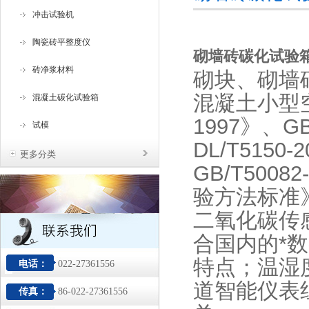
冲击试验机
陶瓷砖平整度仪
砌墙砖碳化试验
砖净浆材料
砌块、砌墙
混凝土小型空
混凝土碳化试验箱
1997》
、
GB
试模
DL/T515
更多分类
GB/T50
验方法标准
二氧化碳传
合国内的*
特点；温湿
电话：
022-27361556
道智能仪表
传真：
86-022-27361556