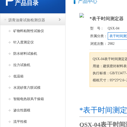
产品中心
产品目录
*表干时间测定器
沥青油膏试验检测仪器
型 号：
QSX-04
矿物料粘附性试验仪
所属分类：
表干时间测
针入度测定仪
浏览次数：
2982
防水材料试验机
QSX-04表干时间测定
拉力试验机
用途：建筑密封材料表
执行标准：GB/T13477-
低温箱
模框尺寸：95*25*2.6
水泥砂浆六联试模
咨询订购
智能电热鼓风干燥箱
*表干时间测
渗出性圆模
流平性模
QSX-04表干时