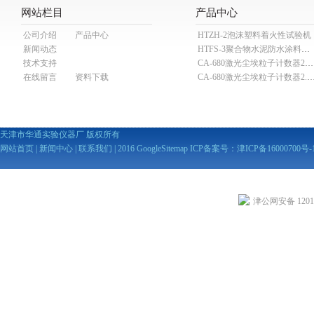
网站栏目
产品中心
公司介绍
产品中心
HTZH-2泡沫塑料着火性试验机
新闻动态
HTFS-3聚合物水泥防水涂料分散机
技术支持
CA-680激光尘埃粒子计数器28.3L
在线留言
资料下载
CA-680激光尘埃粒子计数器2
天津市华通实验仪器厂 版权所有
网站首页
|
新闻中心
|
联系我们
| 2016
GoogleSitemap
ICP备案号：
津ICP备16000700号-
津公网安备 12010