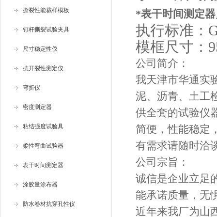
撕裂性能裁样模板
*表干时间测定器
执行标准：GB/
钉杆撕裂试验夹具
模框尺寸：95*
尺寸稳定性仪
公司简介：
抗开裂性测定仪
我天津市华通实
弯折仪
泥、沥青、土工
密度测定器
供全套的试验仪
粘结强度试验具
简便，性能稳定
有需求请随时洽
柔性弯曲试验器
公司宗旨：
表干时间测定器
诚信是企业立足
涂胶量涂布器
能承诺质量，无
防水卷材抗穿孔性仪
近年来我厂为山