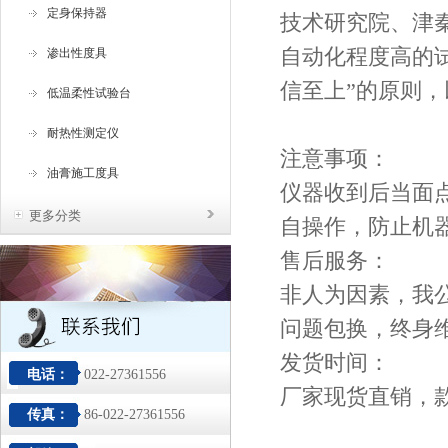
定身保持器
技术研究院、津
自动化程度高的试
渗出性度具
信至上”的原则
低温柔性试验台
耐热性测定仪
注意事项：
油膏施工度具
仪器收到后当面
更多分类
自操作，防止机
售后服务：
非人为因素，我
问题包换，终身
发货时间：
电话：
022-27361556
厂家现货直销，
传真：
86-022-27361556