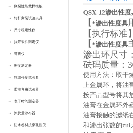
撕裂性能裁样模板
QSX-12渗出性度
钉杆撕裂试验夹具
【
*渗出性度具
尺寸稳定性仪
【执行标准】GB
【
抗开裂性测定仪
*渗出性度具
渗出环尺寸：
弯折仪
砝码质量：30
密度测定器
使用方法：取干
粘结强度试验具
上金属环，将油
柔性弯曲试验器
按产品型号将其放
表干时间测定器
油膏在金属环外壁
涂胶量涂布器
油膏接触的滤纸在
和渗出张数的zu
防水卷材抗穿孔性仪