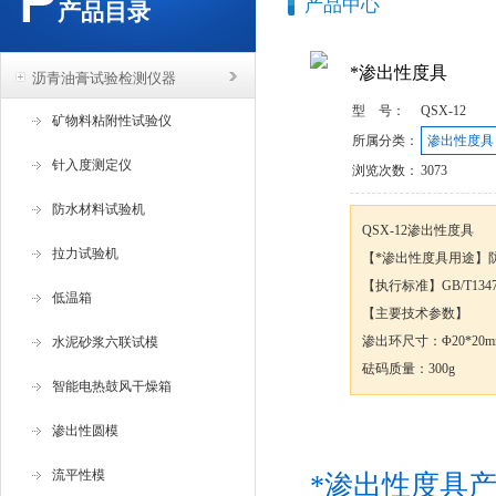
产品中心
产品目录
*渗出性度具
沥青油膏试验检测仪器
型 号：
QSX-12
矿物料粘附性试验仪
所属分类：
渗出性度具
针入度测定仪
浏览次数：
3073
防水材料试验机
QSX-12渗出性度具
拉力试验机
【*渗出性度具用途】
【执行标准】GB/T13477
低温箱
【主要技术参数】
渗出环尺寸：Φ20*20m
水泥砂浆六联试模
砝码质量：300g
智能电热鼓风干燥箱
渗出性圆模
咨询订购
流平性模
*渗出性度具