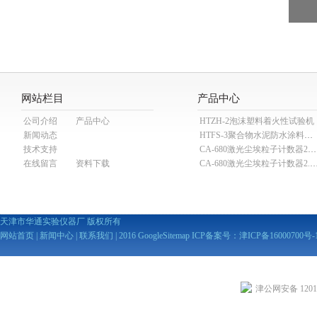
网站栏目
产品中心
公司介绍
产品中心
HTZH-2泡沫塑料着火性试验机
新闻动态
HTFS-3聚合物水泥防水涂料分散机
技术支持
CA-680激光尘埃粒子计数器28.3L
在线留言
资料下载
CA-680激光尘埃粒子计数器2
天津市华通实验仪器厂 版权所有
网站首页
|
新闻中心
|
联系我们
| 2016
GoogleSitemap
ICP备案号：
津ICP备16000700号-
津公网安备 12010