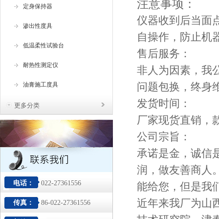
注意事项：
定身保持器
仪器收到后当面
渗出性度具
自操作，防止机
低温柔性试验台
售后服务：
耐热性测定仪
非人为因素，我
问题包换，终身
油膏施工度具
发货时间：
更多分类
厂家现货直销，
公司宗旨：
承诺是金，诚信
润，做友善商人
电话：
022-27361556
能给您，但是我
近年来我厂为山
传真：
86-022-27361556