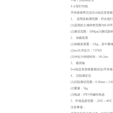
3.电子沉陷测定仪
4.小型打印机
手持落锤弯沉仪(Evd动态变形模
1、 适用及检测范围：符合现
(1)适用的土壤种类范围与K3
(2)测试范围：10Mpa(3)测试影
2、 加载装置
(1)加载装置重：15kg，其中重锤
(2)zui大冲击力：7.07kN
(3)冲击力持续时间：18±2ms
3、 载荷板
Evd动态变形模量测试仪(手持落锤
4、 沉陷测定仪
(1)沉陷测试范围：0.20mm～2.0
(2)重量：5kg
(3)电源：6节5号碱性电池
5、环境温度范围：-20℃～40℃
注意事项：