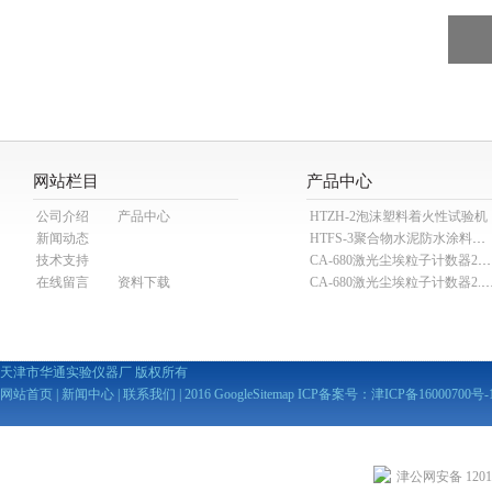
网站栏目
产品中心
公司介绍
产品中心
HTZH-2泡沫塑料着火性试验机
新闻动态
HTFS-3聚合物水泥防水涂料分散机
技术支持
CA-680激光尘埃粒子计数器28.3L
在线留言
资料下载
CA-680激光尘埃粒子计数器2
天津市华通实验仪器厂 版权所有
网站首页
|
新闻中心
|
联系我们
| 2016
GoogleSitemap
ICP备案号：
津ICP备16000700号-
津公网安备 12010