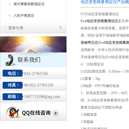
动态变形模量测定仪产品概
摆式摩擦系数测定仪
EVD动态变形模量测试仪
八轮平整度仪
Evd动态变形模量测试仪
是天津
更多分类
路基的承载力和变形量。适用于
测，特别 适用于场地狭窄地段
落锤弯沉仪
(
Evd动态变形模量
适用标准：中华人民共和国行业标准《
手持落锤弯沉仪(Evd动态变形模量
4、 沉陷测定仪
(1)沉陷测试范围：0.20mm～2.0
电话：
022-27361556
(2)重量：5kg
传真：
86-022-27361556
(3)电源：6节5号碱性电池
5、环境温度范围：-20℃～40℃
邮箱：
1607715598@qq.com
四、Evd动态变形模量测试仪(
整套仪器由以下四部分构成
1.加载装置
2.荷载板