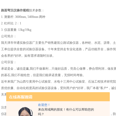
路面弯沉仪操作规程
技术参数：
1. 测量杆: 3600mm, 5400mm 两种
2. 杠杆比: 2﹕1
3. 仪器重量: 13kg/19kg
公司简介：
我天津市华通实验仪器厂主要生产销售建筑公路试验仪器，各种砼、水泥、沥青、土
工单位提供全套的试验仪器设备。十年来坚持走专业化道路，产品功能齐全，操作简
会各界的*好评。如有需求请随时洽谈。
公司宗旨：
承诺是金，诚信是赢,我们不做暴利，只做好品质，凭良心做事，挣合理利润，做友
的基石,我们不能给您，但是我们能承诺质量，无惧时间考验。
近年来我厂为山西引黄局中心试验室、水电十三局中心试验室、石油工程技术研究院
质优价廉、自动化程度高的试验仪器设备，受到用户的*好评，我厂本着“客户*，诚
关系。
欢迎您！
注意事项：
来自局域网的朋友！有什么可以帮助您的
仪器收到后当面点清，如有问题，请立刻。如遇不会使用请厂家，不可擅自操作，防
吗？