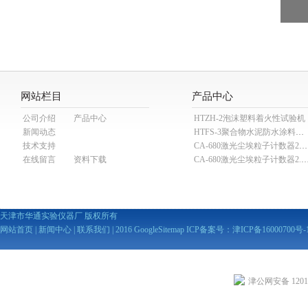
网站栏目
产品中心
公司介绍
产品中心
HTZH-2泡沫塑料着火性试验机
新闻动态
HTFS-3聚合物水泥防水涂料分散机
技术支持
CA-680激光尘埃粒子计数器28.3L
在线留言
资料下载
CA-680激光尘埃粒子计数器2
天津市华通实验仪器厂 版权所有
网站首页
|
新闻中心
|
联系我们
| 2016
GoogleSitemap
ICP备案号：
津ICP备16000700号-
津公网安备 12010