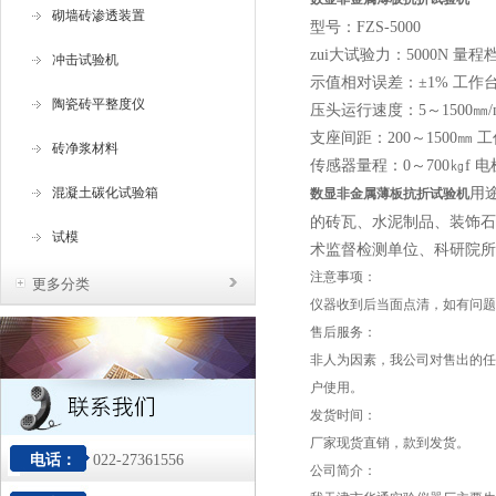
砌墙砖渗透装置
型号：FZS-5000
zui大试验力：5000N 量程档
冲击试验机
示值相对误差：±1% 工作台
陶瓷砖平整度仪
压头运行速度：5～1500㎜/
支座间距：200～1500㎜ 工
砖净浆材料
传感器量程：0～700㎏f 电
混凝土碳化试验箱
用
数显非金属薄板抗折试验机
的砖瓦、水泥制品、装饰石
试模
术监督检测单位、科研院所
注意事项：
更多分类
仪器收到后当面点清，如有问题
售后服务：
非人为因素，我公司对售出的任
户使用。
发货时间：
厂家现货直销，款到发货。
电话：
022-27361556
公司简介：