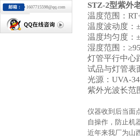
STZ-2型
紫外
邮箱：
1607715598@qq.com
温度范围：RT+
温度波动度：±
温度均匀度：±
湿度范围：≥95
灯管平行中心距
试品与灯管表面
光源：UVA-34
紫外光波长范围：
仪器收到后当面
自操作，防止机
近年来我厂为山