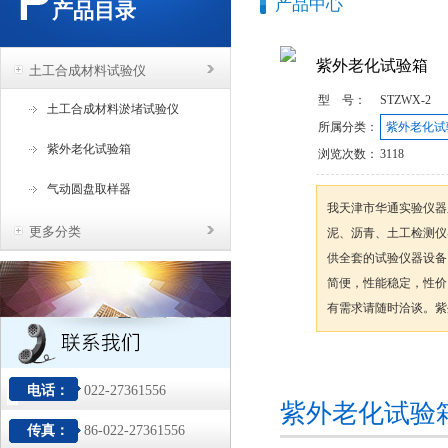
产品中心
产品目录
紫外老化试验箱
土工合成材料试验仪
型 号：
STZWX-2
土工合成材料淤堵试验仪
所属分类：
紫外老化试
紫外老化试验箱
浏览次数：
3118
气动圆盘取样器
我天津市华通实验仪器
更多分类
泥、沥青、土工检测仪
供全套的试验仪器设备
简便，性能稳定，性价
有需求请随时洽谈。紫
咨询订购
电话：
022-27361556
紫外老化试验
传真：
86-022-27361556