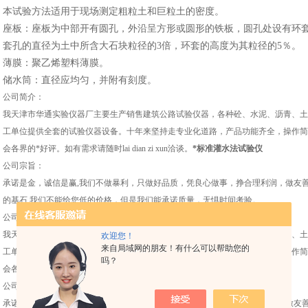
本试验方法适用于现场测定粗粒土和巨粒土的密度。
座板：座板为中部开有圆孔，外沿呈方形或圆形的铁板，圆孔处设有环
套孔的直径为土中所含大石块粒径的3倍，环套的高度为其粒径的5％。
薄膜：聚乙烯塑料薄膜。
储水筒：直径应均匀，并附有刻度。
公司简介：
我天津市华通实验仪器厂主要生产销售建筑公路试验仪器，各种砼、水泥、沥青、土
工单位提供全套的试验仪器设备。十年来坚持走专业化道路，产品功能齐全，操作简
会各界的*好评。如有需求请随时lai dian zi xun洽谈。
*标准灌水法试验仪
公司宗旨：
承诺是金，诚信是赢,我们不做暴利，只做好品质，凭良心做事，挣合理利润，做友
的基石,我们不能给您低的价格，但是我们能承诺质量，无惧时间考验。
公司简介：
我天津市华通实验仪器厂主要生产销售建筑公路试验仪器，各种砼、水泥、沥青、土
欢迎您！
来自局域网的朋友！有什么可以帮助您的
工单位提供全套的试验仪器设备。十年来坚持走专业化道路，产品功能齐全，操作简
吗？
会各界的*好评。如有需求请随时lai dian zi xun 洽谈。
公司宗旨：
承诺是金，诚信是赢,我们不做暴利，只做好品质，凭良心做事，挣合理利润，做友