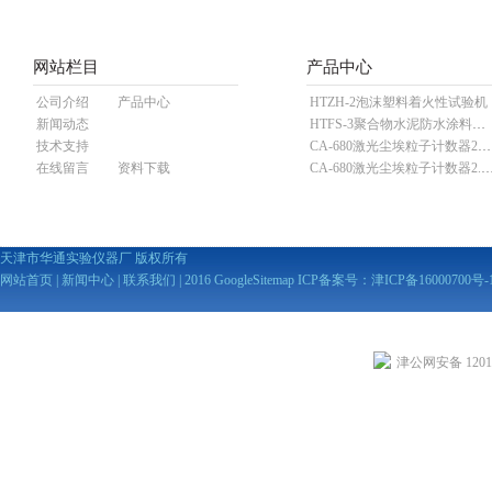
网站栏目
产品中心
公司介绍
产品中心
HTZH-2泡沫塑料着火性试验机
新闻动态
HTFS-3聚合物水泥防水涂料分散机
技术支持
CA-680激光尘埃粒子计数器28.3L
在线留言
资料下载
CA-680激光尘埃粒子计数器2
天津市华通实验仪器厂 版权所有
网站首页
|
新闻中心
|
联系我们
| 2016
GoogleSitemap
ICP备案号：
津ICP备16000700号-
津公网安备 12010