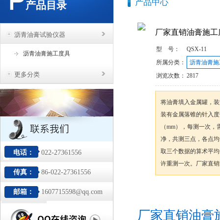
产品中心
产品目录
厂家直销油膏施工
沥青油膏试验仪器
型 号：
QSX-11
沥青油膏施工度具
所属分类：
沥青油膏施
更多分类
浏览次数：
2817
将油膏填入金属罐，装满
装有金属落锥的针入度仪
（mm），每测一次，
净，共测三点，各点均
取三个数据的算术平均
电话：
022-27361556
许重测一次。厂家直销
传真：
86-022-27361556
邮箱：
1607715598@qq.com
咨询订购
厂家直销油膏