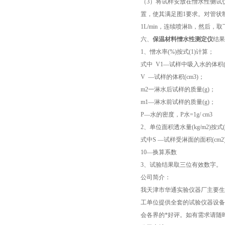
（
3
）将试样安放在憎水性侧试
置，使其满足图
1
要求。对管状
1L/min
，连续喷淋
lh
，然后，取
六、
保温材料憎水性测定仪
结果
1
、憎水率
(%)
按式
(1)
计算；
式中
V1—
试样中吸入水的体积
V —
试样的体积
(cm3)
；
m2
一淋水后试样的质量
(g)
；
m1—
淋水前试样的质量
(g)
；
P—
水的密度，
P
水
=1g/ cm3
2
、单位面积透水量
(kg/m2)
按式
式中
S —
试样受淋面的面积
(cm2
10—
换算系数
3
、试验结果取三位有效数字。
公司简介：
我天津市华通实验仪器厂主要生
工单位提供全套的试验仪器设备
会各界的*好评。如有需求请随时lai d