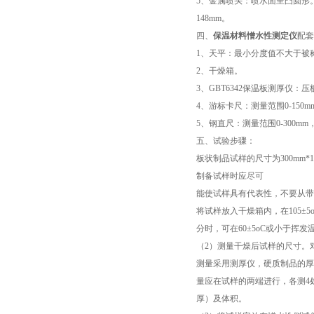
5
、金属喷头：喷水面呈凸圆形
148mm
。
四、
保温材料憎水性测定仪
配套
1
、天平：最小分度值不大于被
2
、干燥箱。
3
、
GBT6342
保温板测厚仪：压
4
、游标卡尺：测量范围
0-150m
5
、钢直尺：测量范围
0-300mm
五、试验步骤：
板状制品试样的尺寸为
300mm*
制备试样时应尽可
能使试样具有代表性，不要从带
将试样放入干燥箱内，在
105±5
分时，可在
60±5oC
或小于挥发
（
2
）测量干燥后试样的尺寸。
测量采用测厚仪，硬质制品的厚
量应在试样的两端进行，各测
4
厚）及体积。