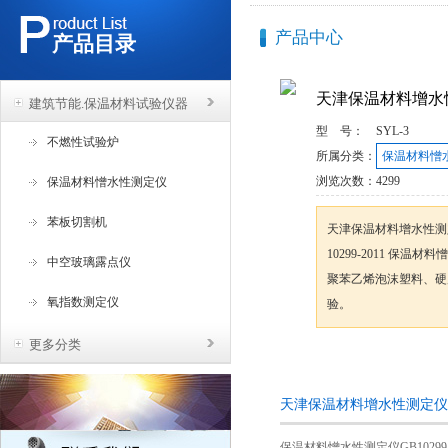
产品中心
产品目录
天津保温材料增水
建筑节能.保温材料试验仪器
型 号：
SYL-3
不燃性试验炉
所属分类：
保温材料憎
浏览次数：
4299
保温材料憎水性测定仪
苯板切割机
天津保温材料增水性测
10299-2011 
中空玻璃露点仪
聚苯乙烯泡沫塑料、硬
氧指数测定仪
验。
更多分类
咨询订购
天津保温材料增水性测定仪
保温材料憎水性测定仪
GB10299