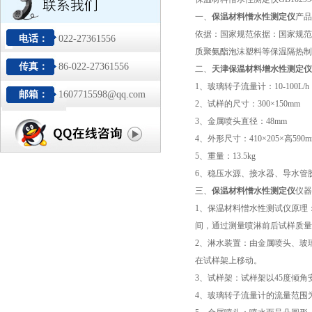
一、
保温材料憎水性测定仪
产品
依据：国家规范依据：国家规范
电话：
022-27361556
质聚氨酯泡沫塑料等保温隔热制
传真：
86-022-27361556
二、
天津保温材料增水性测定仪
1
、玻璃转子流量计：
10-100L/h
邮箱：
1607715598@qq.com
2
、试样的尺寸：
300×150mm
3
、金属喷头直径：
48mm
4
、外形尺寸：
410×205×
高
590
5
、重量：
13.5kg
6
、稳压水源、接水器、导水管
三、
保温材料憎水性测定仪
仪器
1
、保温材料憎水性测试仪原理
间，通过测量喷淋前后试样质量
2
、淋水装置：由金属喷头、玻
在试样架上移动。
3
、试样架：试样架以
45度
倾角
4
、玻璃转子流量计的流量范围