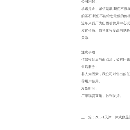
公司宗旨：
承诺是金，诚信是赢,我们不做
的基石,我们不能给您最低的价
近年来我厂为山西引黄局中心试
质优价廉、自动化程度高的试验
关系。
注意事项：
仪器收到后当面点清，如有问题，请
售后服务：
非人为因素，我公司对售出的任
导用户使用。
发货时间：
厂家现货直销，款到发货。
上一篇：
ZC3-T天津一体式数