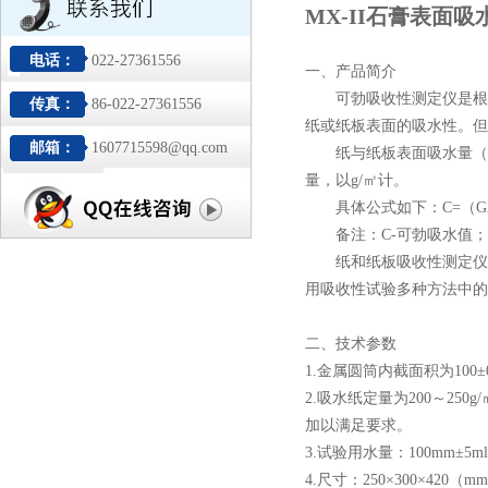
MX-II石膏表面吸
电话：
022-27361556
一、产品简介
可勃吸收性测定仪是根据GB
传真：
86-022-27361556
纸或纸板表面的吸水性。但
邮箱：
1607715598@qq.com
纸与纸板表面吸水量（C
量，以g/㎡计。
具体公式如下：C=（G2-
备注：C-可勃吸水值；G
纸和纸板吸收性测定仪是
用吸收性试验多种方法中的
二、技术参数
1.金属圆筒内截面积为100
2.吸水纸定量为200～250
加以满足要求。
3.试验用水量：100mm±5m
4.尺寸：250×300×420（m