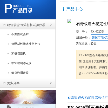
产品中心
产品目录
石膏板遇火稳定性
建筑节能.保温材料试验仪器
型 号：
FX-0620型
不燃性试验炉
所属分类：
建筑节能.
浏览次数：
1511
保温材料憎水性测定仪
苯板切割机
FX-0620型石膏板
性,也适用于其他建材
中空玻璃露点仪
细阅读说明书。并由专
氧指数测定仪
合:GB/T9775-200
更多分类
咨询订购
石膏板遇火稳定性试验仪产
FX-0620型石膏