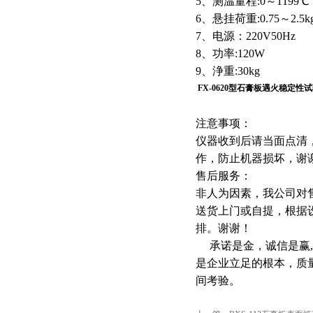
5、测温量程:0～1199℃
6、悬挂荷重:0.75～2.5k
7、电源：220V50Hz
8、功率:120W
9、浄重:30kg
FX-0620型石膏板遇火稳定性
注意事项：
仪器收到后请当面点清
作，防止机器损坏，谢
售后服务：
非人为因素，我公司对
送货上门或自提，根据
排。谢谢！
承诺是金，诚信是赢,
是企业立足的根本，质
间考验。