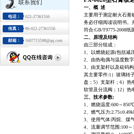
一、概
述
主要用于测定耐火石膏
电话：
022-27361556
务必仔细阅读说明书。
传真：
86-022-27361556
符合
:GB/T9775-20
二、原理及结构
邮箱：
1607715598@qq.com
由三部分组成：
1、以燃烧起源(包括减
2、由热电偶与温度数
3、由支架杆以及砝码
其主要零件
:1）玻璃
盘；5）支架杆；6）热
软管及分流阀；12）热
三、技术参数
:
1、燃烧温度:600～850
2、燃气压力:2.75±0.49k
3、使用气体:丙烷、煤
4、流量调节范围:100～10