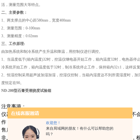
活，测量范围大等特点。
二、主要参数：
1、两支撑点的中心距580mm，宽度400mm
2、测量范围：0-100mm
3、测量精度：0.02mm
三、工作原理:
由加热系统和制冷系统产生升温和降温，用控制仪进行调控。
1、当温度低于(箱内温度)32时，控温仪继电器开始工作，箱内温度32时，电热器停
冷系统开始工作，箱内温度低于32时，制冷系统停止工作，保持箱内32±1，这样反
2、恒湿控制采用超声波加湿加湿，控湿仪控制，当箱内湿度达不到所需湿度时，加
度恒定在90。
ND-200型石膏受潮挠度试验箱
注意事项：
仪器收到后请当面点清，如有问题，请立刻联系我们。如遇不
作，防止机器损坏，谢谢！
欢迎您！
来自局域网的朋友！有什么可以帮助您的
售后服务：
吗？
非人为因素，我公司对售出的所有仪器质保壹年，终身维修，