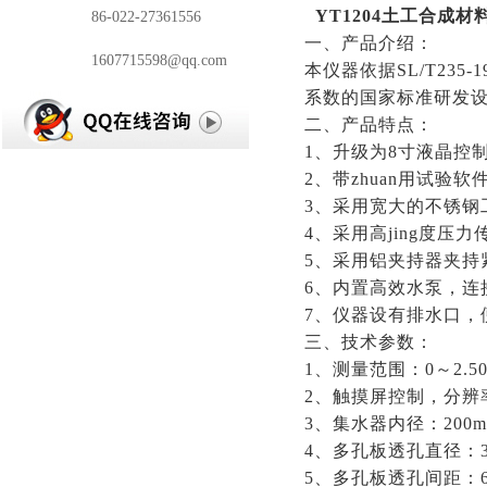
YT1204
土工合成材
传真：
86-022-27361556
一、产品介绍：
邮箱：
1607715598@qq.com
本仪器依据
SL/T235
系数的国家标准研发
二、产品特点：
1、升级为8寸液晶控
2、带zhuan用试验
3、采用宽大的不锈钢
4、采用高jing度压
5、采用铝夹持器夹持
6、内置高效水泵，连
7、仪器设有排水口，
三、技术参数：
1、测量范围：0～2.50
2、触摸屏控制，分辨率：
3、集水器内径：200m
4、多孔板透孔直径：3±
5、多孔板透孔间距：6