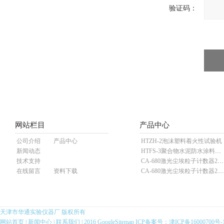
验证码：
网站栏目
产品中心
公司介绍
产品中心
HTZH-2泡沫塑料着火性试验机
新闻动态
HTFS-3聚合物水泥防水涂料分散机
技术支持
CA-680激光尘埃粒子计数器28.3L
在线留言
资料下载
CA-680激光尘埃粒子计数器2
天津市华通实验仪器厂 版权所有
网站首页
|
新闻中心
|
联系我们
| 2016
GoogleSitemap
ICP备案号：
津ICP备16000700号-