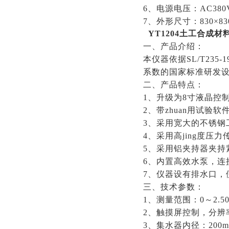
6、电源电压：AC380
7、外形尺寸：830×830
YT1204
土工合成材
一、产品介绍：
本仪器依据
SL/T235
系数的国家标准研发
二、产品特点：
1、升级为8寸液晶控
2、带zhuan用试验
3、采用宽大的不锈钢
4、采用高jing度压
5、采用铝夹持器夹持
6、内置高效水泵，连
7、仪器设有排水口，
三、技术参数：
1、测量范围：0～2.50
2、触摸屏控制，分辨率：
3、集水器内径：200m