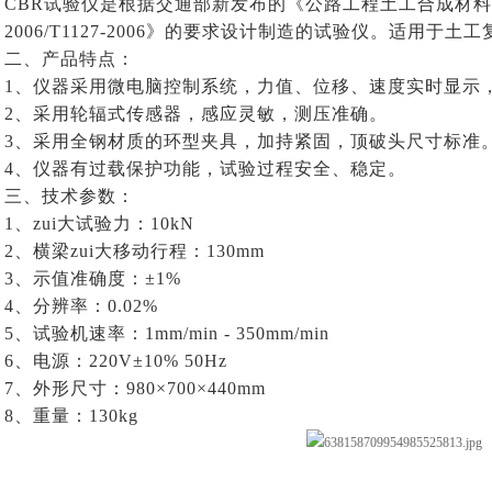
CBR试验仪是根据交通部新发布的《公路工程土工合成材料试验规程J
2006/T1127-2006》的要求设计制造的试验仪。适用于
二、产品特点：
1、仪器采用微电脑控制系统，力值、位移、速度实时显示
2、采用轮辐式传感器，感应灵敏，测压准确。
3、采用全钢材质的环型夹具，加持紧固，顶破头尺寸标准
4、仪器有过载保护功能，试验过程安全、稳定。
三、技术参数：
1、zui大试验力：10kN
2、横梁zui大移动行程：130mm
3、示值准确度：±1%
4、分辨率：0.02%
5、试验机速率：1mm/min - 350mm/min
6、电源：220V±10% 50Hz
7、外形尺寸：980×700×440mm
8、重量：130kg