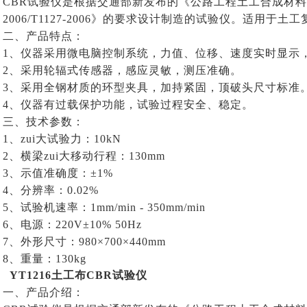
CBR试验仪是根据交通部新发布的《公路工程土工合成材料试验规程J
2006/T1127-2006》的要求设计制造的试验仪。适用于
二、产品特点：
1、仪器采用微电脑控制系统，力值、位移、速度实时显示
2、采用轮辐式传感器，感应灵敏，测压准确。
3、采用全钢材质的环型夹具，加持紧固，顶破头尺寸标准
4、仪器有过载保护功能，试验过程安全、稳定。
三、技术参数：
1、zui大试验力：10kN
2、横梁zui大移动行程：130mm
3、示值准确度：±1%
4、分辨率：0.02%
5、试验机速率：1mm/min - 350mm/min
6、电源：220V±10% 50Hz
7、外形尺寸：980×700×440mm
8、重量：130kg
YT1216
土工布CBR试验仪
一、产品介绍：