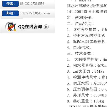
传真：
86-022-27361556
抗水压试验机是依据
J
141-2001膨润
邮箱：
1607715598@qq.com
定，便利操作。
二、产品特点：
1、 8寸液晶屏显，
2、带有对应的控压阀
3、标配三组试验夹具
4、自动供水。
三、技术参数：
1、 大触摸屏控制，jin
2、积水器直径：ф70
3、zui大压力：3MPa
4、检测件槽尺寸：宽10
5、供压水泵：AC380
6、压力调整范围：0~3
7、外形尺寸：830×830
8、整机重量：150kg
HDSY-15A
遇水膨胀