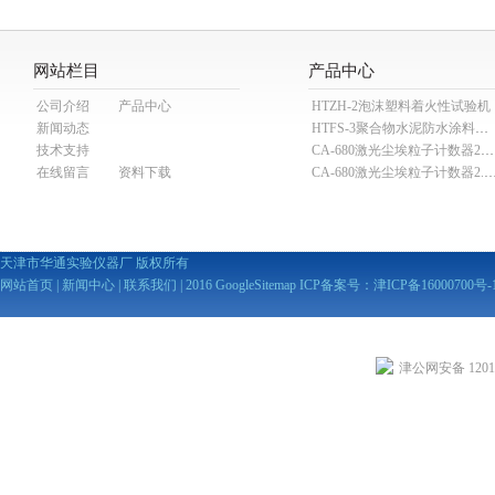
网站栏目
产品中心
公司介绍
产品中心
HTZH-2泡沫塑料着火性试验机
新闻动态
HTFS-3聚合物水泥防水涂料分散机
技术支持
CA-680激光尘埃粒子计数器28.3L
在线留言
资料下载
CA-680激光尘埃粒子计数器2
天津市华通实验仪器厂 版权所有
网站首页
|
新闻中心
|
联系我们
| 2016
GoogleSitemap
ICP备案号：
津ICP备16000700号-
津公网安备 12010