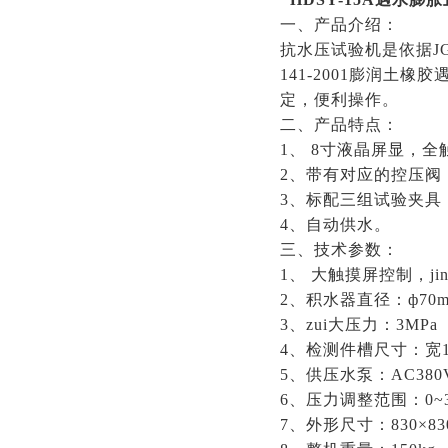
一、产品介绍：
抗水压试验机是依据
J
141-2001膨润
定，便利操作。
二、产品特点：
1、 8寸液晶屏显，
2、带有对应的控压阀
3、标配三组试验夹具
4、自动供水。
三、技术参数：
1、 大触摸屏控制，jin
2、积水器直径：ф70
3、zui大压力：3MPa
4、检测件槽尺寸：宽10
5、供压水泵：AC380
6、压力调整范围：0~3
7、外形尺寸：830×830