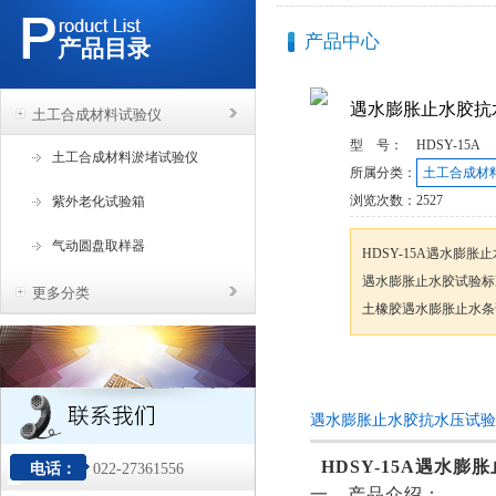
产品中心
产品目录
遇水膨胀止水胶抗
土工合成材料试验仪
型 号：
HDSY-15A
土工合成材料淤堵试验仪
所属分类：
土工合成材
浏览次数：
2527
紫外老化试验箱
气动圆盘取样器
HDSY-15A遇水膨胀止
遇水膨胀止水胶试验标准（
更多分类
土橡胶遇水膨胀止水条
咨询订购
遇水膨胀止水胶抗水压试验
HDSY-15A
遇水膨胀
电话：
022-27361556
一、产品介绍：