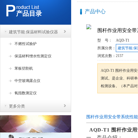
产品中心
产品目录
围杆作业用安全带
建筑节能.保温材料试验仪器
型 号：
AQD-T1
不燃性试验炉
所属分类：
建筑节能.
浏览次数：
2157
保温材料憎水性测定仪
苯板切割机
AQD-T1 围杆作业
测试。是企业、科研单
中空玻璃露点仪
检测设备。（本产品对
氧指数测定仪
咨询订购
更多分类
围杆作业用安全带系统性能
AQD-T1
围杆作业用
一、产品介绍：