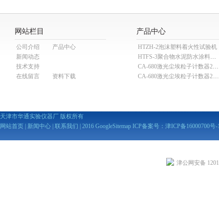
网站栏目
产品中心
公司介绍
产品中心
HTZH-2泡沫塑料着火性试验机
新闻动态
HTFS-3聚合物水泥防水涂料分散机
技术支持
CA-680激光尘埃粒子计数器28.3L
在线留言
资料下载
CA-680激光尘埃粒子计数器2
天津市华通实验仪器厂 版权所有
网站首页
|
新闻中心
|
联系我们
| 2016
GoogleSitemap
ICP备案号：
津ICP备16000700号-
津公网安备 12010