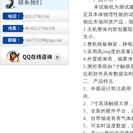
本试验机为测试
定其本体物理性能的
电话：
022-27361556
相比市场同类产品，
传真：
86-022-27361556
1.主机整体内部包覆
失小。
邮箱：
1607715598@qq.com
2.整机铁板钢架，静
3.采用高jing度的
4.外置喷淋塔，烟雾
5.测控系统由7寸触
位机软件具有数据实
二、产品特点：
1、外观设计简洁易
向。
2、7寸高清触摸大屏
3、全新的硬件平台，
4、自带烟道有害气体
5、可实时温度数据，