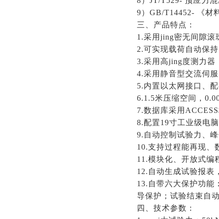
8）JT/T529- 预
9）GB/T14452-
三、产品特点：
1.采用jing密无间
2.可实现载荷自动保
3.采用高jing度测
4.采用静音型交流伺
5.内置以太网接口、
6.1.5米压缩空间，0.
7.数据库采用ACCE
8.配置19寸工业级电
9.自动控制试验力、
10.支持过程能再现
11.模块化、开放式
12.自动生成试验报
13.自带六大保护功
导保护；试验结束自
四、技术参数：