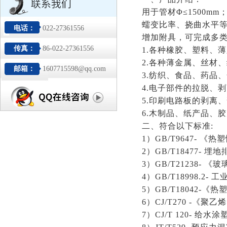
用于管材
Φ≤1500
蠕变比率、挠曲水平
电话：
022-27361556
增加附具，可完成多
传真：
86-022-27361556
1.各种橡胶、塑料、
2.各种薄金属、丝材
邮箱：
1607715598@qq.com
3.纺织、食品、药品
4.电子部件的拉脱、
5.印刷电路板的剥离
6.木制品、纸产品、
二、符合以下标准
:
1）GB/T9647- 
2）GB/T18477-
3）GB/T21238-
4）GB/T18998.
5）GB/T18042
6）CJ/T270 -《
7）CJ/T 120- 给水