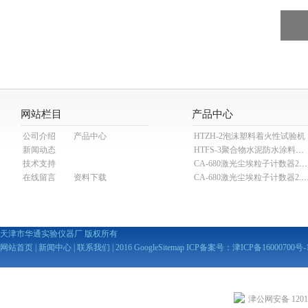
网站栏目
产品中心
公司介绍
产品中心
HTZH-2泡沫塑料着火性试验机
新闻动态
HTFS-3聚合物水泥防水涂料分散机
技术支持
CA-680激光尘埃粒子计数器28.3L
在线留言
资料下载
CA-680激光尘埃粒子计数器2
天津市华通实验仪器厂 版权所有
网站首页
|
新闻中心
|
联系我们
| 2016
GoogleSitemap
ICP备案号：
津ICP备16000700号-
津公网安备 12010