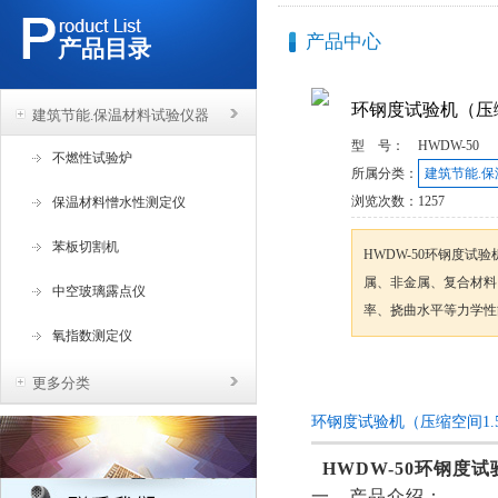
产品中心
产品目录
环钢度试验机（压缩
建筑节能.保温材料试验仪器
型 号：
HWDW-50
不燃性试验炉
所属分类：
建筑节能.
浏览次数：
1257
保温材料憎水性测定仪
苯板切割机
HWDW-50环钢度试验
属、非金属、复合材料
中空玻璃露点仪
率、挠曲水平等力学性
氧指数测定仪
咨询订购
更多分类
环钢度试验机（压缩空间1.
HWDW-50
环钢度试
一、产品介绍：