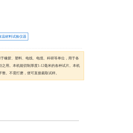
保温材料试验仪器
泛用于橡胶、塑料、电线、电缆、科研等单位，用于各
之用。本机能切制厚度1-12毫米的各种试片。本机
平整。不需打磨，便可直接裁取试样。
加入收藏