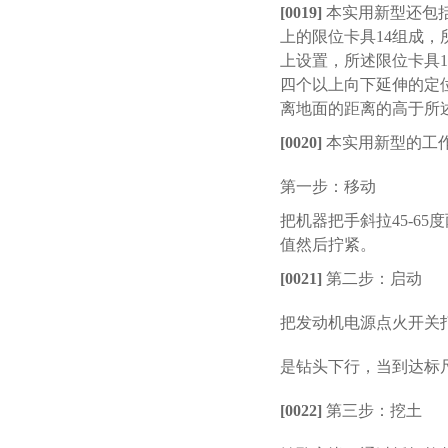
[0019]
本实用新型还包
上的限位卡具
14
组成，
上设置，所述限位卡具
1
四个以上向下延伸的定
离地面的距离的高于所
[0020]
本实用新型的工
第一步：移动
把机器把手斜拉
45-65
度
值然后拧紧。
[0021]
第二步：启动
把发动机电源点火开关
是钻头下行，当到达标
[0022]
第三步：挖土