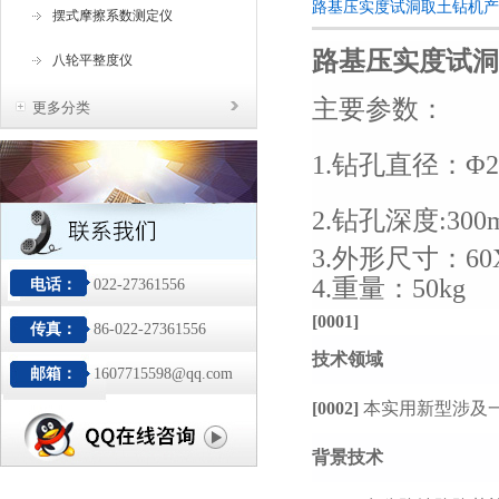
路基压实度试洞取土钻机产
摆式摩擦系数测定仪
路基压实度试洞
八轮平整度仪
主要参数：
更多分类
1.钻孔直径：Φ2
2.钻孔深度:300
3.外形尺寸：60X
4.重量：50
kg
电话：
022-27361556
[0001]
传真：
86-022-27361556
技术领域
邮箱：
1607715598@qq.com
[0002]
本实用新型涉及
背景技术