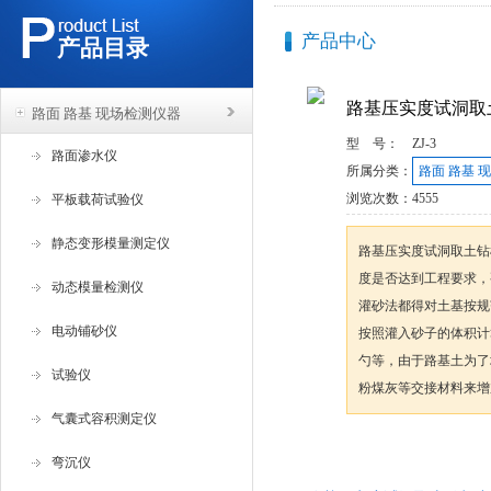
产品中心
产品目录
路基压实度试洞取
路面 路基 现场检测仪器
型 号：
ZJ-3
路面渗水仪
所属分类：
路面 路基 
浏览次数：
4555
平板载荷试验仪
静态变形模量测定仪
路基压实度试洞取土钻
度是否达到工程要求，
动态模量检测仪
灌砂法都得对土基按规
电动铺砂仪
按照灌入砂子的体积计
勺等，由于路基土为了
试验仪
粉煤灰等交接材料来增
气囊式容积测定仪
咨询订购
弯沉仪