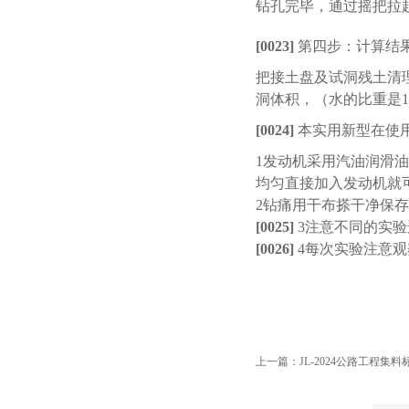
钻孔完毕，
通过摇把
拉
[0023]
第四步：计算结
把接土盘及试洞残土清
洞体积，（水的比重是
1
[0024]
本实用新型在使
1
发动机采用汽油润滑油
均匀直接加入发动机就
2
钻痛用干布搽干净保存
[0025]
3
注意不同的实验
[0026]
4
每次实验注意观
上一篇：
JL-2024公路工程集