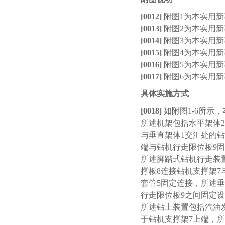
[0012]
附图
1
为本实用新
[0013]
附图
2
为本实用新
[0014]
附图
3
为本实用新
[0015]
附图
4
为本实用新
[0016]
附图
5
为本实用新
[0017]
附图
6
为本实用新
具体实施方式
[0018]
如附图
1-6
所示，
所述机架包括水平架体
2
与垂直架体
1
交汇处的钻
端与钻机行走限位板
9
固
所述脚踏式钻机行走装
撑板
8
连接钻机支撑架
7
套管
5
固定连接，所述垂
行走限位板
9
之间固定设
所述钻土装置包括汽油
于钻机支撑架
7
上端，所