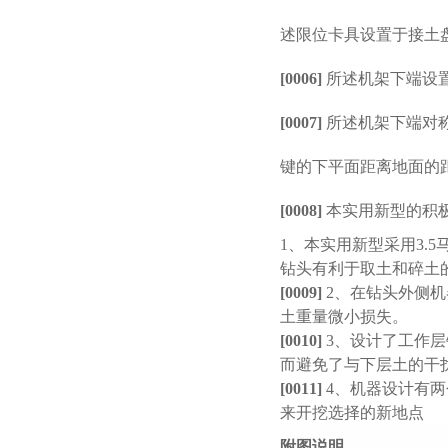
述限位卡具设置于接土
[0006]
所述机架下端设
[0007]
所述机架下端对
键的下平面距离地面的
[0008]
本实用新型的积
1
、本实用新型采用
3
.5
钻头有利于取土和碎土
[0009]
2
、在钻头外侧机
土重量微小损失。
[0010]
3
、设计了工作层
而避免了与下层土的干
[0011]
4
、机器设计有两
来开挖选择的新地点
附图说明