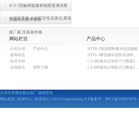
请
JCY-3型触屏版建材烟密度测试仪
询
水泥压蒸釜,水泥安定性压蒸仪,压蒸
功能特点技术参数
釜厂家,压蒸釜价格
网站栏目
产品中心
公司介绍
产品中心
HTZH-2泡沫塑料着火性试验机
新闻动态
HTFS-3聚合物水泥防水涂料分散机
技术支持
CA-680激光尘埃粒子计数器28.3L
在线留言
资料下载
CA-680激光尘埃粒子计数器2
天津市华通实验仪器厂 版权所有
网站首页
|
新闻中心
|
联系我们
| 2016
GoogleSitemap
ICP备案号：
津ICP备16000700号-