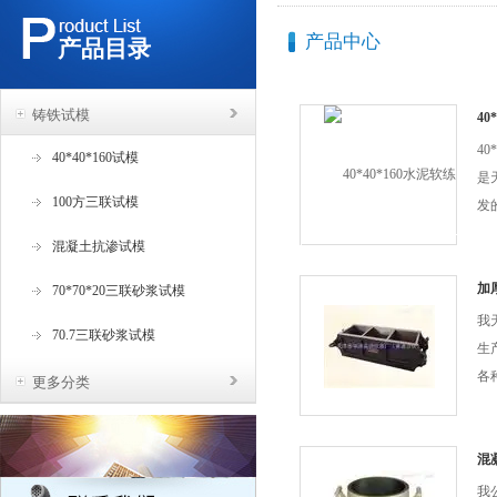
产品中心
产品目录
铸铁试模
40
40
40*40*160试模
是
100方三联试模
发
水
混凝土抗渗试模
抗
求
加
70*70*20三联砂浆试模
我
70.7三联砂浆试模
生
各
更多分类
测
科
套
混
持
我