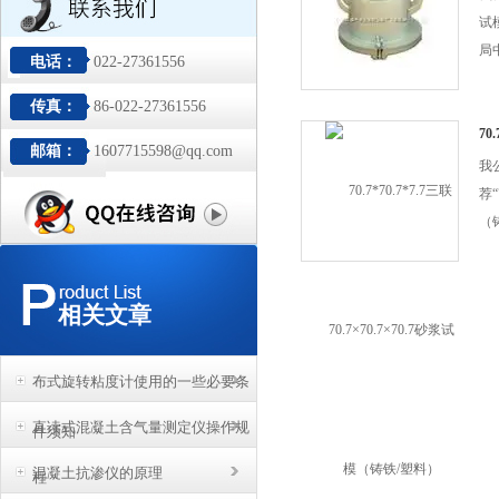
全
试
价
局
电话：
022-27361556
社
心
请
传真：
86-022-27361556
院
塑
等
70
邮箱：
1607715598@qq.com
铁
廉
我
设
荐“
公
（
厂
山
底
十
们
技
相关文章
土
水
了
布式旋转粘度计使用的一些必要条
试
好
直读式混凝土含气量测定仪操作规
件须知
至
混凝土抗渗仪的原理
务
程