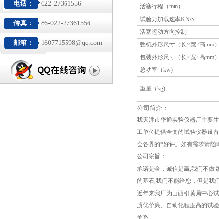
电话：
022-27361556
活塞行程（mm）
试验力加载速率KN/S
传真：
86-022-27361556
活塞运动方向控制
邮箱：
1607715598@qq.com
整机外形尺寸（长×宽×高mm
包装外形尺寸（长×宽×高mm
总功率（kw)
重量（kg)
公司简介：
我天津市华通实验仪器厂主要生
工单位提供全套的试验仪器设备
会各界的*好评。如有需求请随
公司宗旨：
承诺是金，诚信是赢,我们不做
的基石,我们不能给您，但是我
近年来我厂为山西引黄局中心试
质优价廉、自动化程度高的试验
关系。