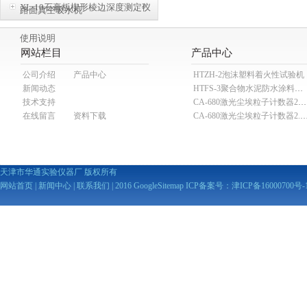
XL-10石膏板楔形棱边深度测定仪
路面真空吸水机
使用说明
网站栏目
产品中心
公司介绍
产品中心
HTZH-2泡沫塑料着火性试验机
新闻动态
HTFS-3聚合物水泥防水涂料分散机
技术支持
CA-680激光尘埃粒子计数器28.3L
在线留言
资料下载
CA-680激光尘埃粒子计数器2
天津市华通实验仪器厂 版权所有
网站首页
|
新闻中心
|
联系我们
| 2016
GoogleSitemap
ICP备案号：
津ICP备16000700号-