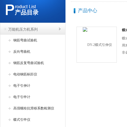
产品中心
产品目录
万能机压力机系列
蝶
蝶
钢筋弯曲试验机
用
反向弯曲机
非
能
钢筋反复弯曲试验机
材
可
电动钢筋标距仪
强
电子引伸计
的
的
电子引申计
使
高强螺栓抗滑移系数检测仪
修
位
蝶式引申仪
制