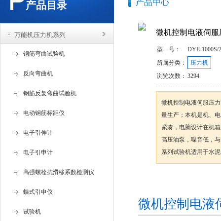
产品中心
产品目录
微机控制电液伺服
万能机压力机系列
型 号：
DYE-1000S/
钢筋弯曲试验机
所属分类：
压力机
反向弯曲机
浏览次数：
3294
钢筋反复弯曲试验机
微机控制电液伺服压力试
电动钢筋标距仪
量生产；本机是机、电
紧凑，电脑设计在机箱
电子引伸计
高压油泵，噪音低，与
系列试验机适用于水泥
电子引申计
高强螺栓抗滑移系数检测仪
咨询订购
蝶式引申仪
微机控制电液
试验机