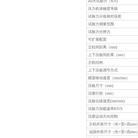
zui大试验力（KN)
压力机准确度等级
试验力示值相对误差
试验力测量范围
试验力分辨力
可扩展配置
立柱间距离（mm)
上下压板间距离（mm）
主机结构
上下压板调节方式
横梁移动速度（mm/min）
压板尺寸（mm)
活塞行程（mm）
压板位移速度(mm/min)
试验力加载速率KN/S
活塞运动方向控制
主机外形尺寸（长×宽×高mm
油源外形尺寸（长×宽×高mm