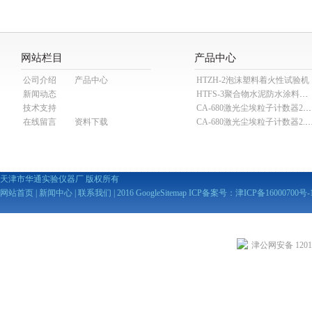
网站栏目
产品中心
公司介绍
产品中心
HTZH-2泡沫塑料着火性试验机
新闻动态
HTFS-3聚合物水泥防水涂料分散机
技术支持
CA-680激光尘埃粒子计数器28.3L
在线留言
资料下载
CA-680激光尘埃粒子计数器2
天津市华通实验仪器厂 版权所有
网站首页
|
新闻中心
|
联系我们
| 2016
GoogleSitemap
ICP备案号：
津ICP备16000700号-
津公网安备 12010