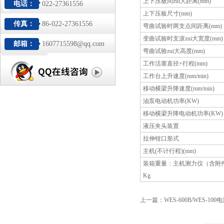
上下压板间zui大距离(mm)
电话：
022-27361556
上下压板尺寸(mm)
传真：
86-022-27361556
弯曲试验时两支点间距离(mm)
变曲试验时支滚zui大宽度(mm)
邮箱：
1607715598@qq.com
弯曲试验zui大高度(mm)
工作活塞直径×行程(mm)
工作台上升速度(mm/min)
移动横梁升降速度(mm/min)
油泵电动机功率(KW)
移动横梁升降电动机功率(KW)
液压夹头装置
拉伸钳口形式
主机(不计行程)(mm)
装箱重量：主机测力仪（含附
Kg
上一篇：
WES-600B/WES-