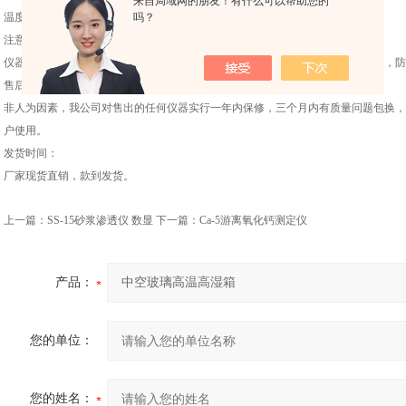
来自局域网的朋友！有什么可以帮助您的
温度控制:确保试验箱内高温阶段58±1℃湿度≥95％
吗？
注意事项：
仪器收到后当面点清，如有问题，请立刻。如遇不会使用请厂家，不可擅自操作，防
售后服务：
非人为因素，我公司对售出的任何仪器实行一年内保修，三个月内有质量问题包换，
户使用。
发货时间：
厂家现货直销，款到发货。
上一篇：
SS-15砂浆渗透仪 数显
下一篇：
Ca-5游离氧化钙测定仪
产品：
您的单位：
您的姓名：