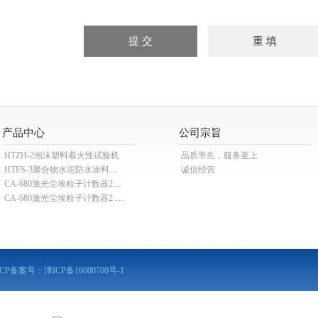
产品中心
公司宗旨
HTZH-2泡沫塑料着火性试验机
品质率先，服务至上
HTFS-3聚合物水泥防水涂料分散机
诚信经营
CA-680激光尘埃粒子计数器28.3L
CA-680激光尘埃粒子计数器2.83L
ICP备案号：
津ICP备16000700号-1