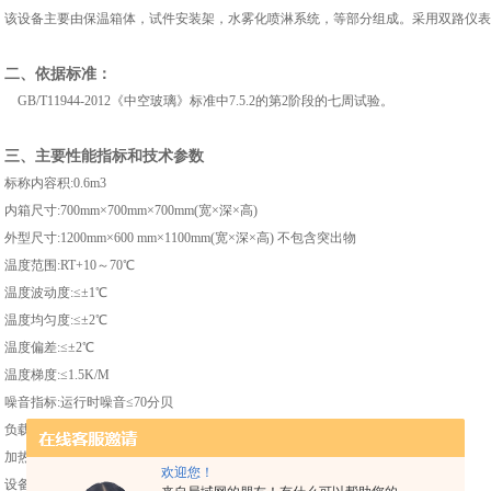
该设备主要由保温箱体，试件安装架，水雾化喷淋系统，等部分组成。采用双路仪表
二、依据标准：
GB/T11944-2012《中空玻璃》标准中7.5.2的第2阶段的七周试验。
三、
主要性能指标和技术参数
标称内容积:0.6m3
内箱尺寸:700mm×700mm×700mm(宽×深×高)
外型尺寸:1200mm×600 mm×1100mm(宽×深×高) 不包含突出物
温度范围:RT+10～70℃
温度波动度:≤±1℃
温度均匀度:≤±2℃
温度偏差:≤±2℃
温度梯度:≤1.5K/M
噪音指标:运行时噪音≤70分贝
负载:20块玻璃
加热功率:≤6kw
欢迎您！
设备满足标准:GB/T11944-2012