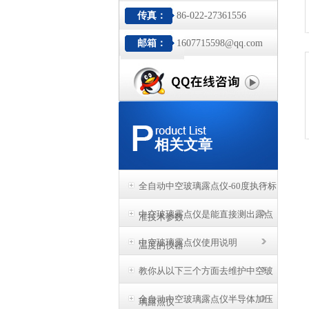
传真：
86-022-27361556
邮箱：
1607715598@qq.com
相关文章
全自动中空玻璃露点仪-60度执行标
中空玻璃露点仪是能直接测出露点
准技术参数
中空玻璃露点仪使用说明
温度的仪器
教你从以下三个方面去维护中空玻
全自动中空玻璃露点仪半导体加压
璃露点仪