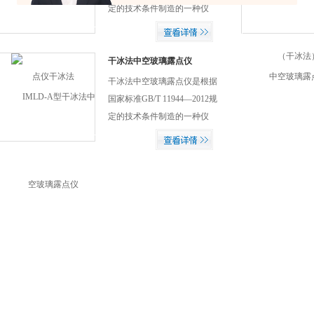
的技术瓶颈，能在18分钟内降
定的技术条件制造的一种仪
至-60℃，为用户实现快速、高
器。用来测定中空玻璃的露
性价比、精准测试提供了有力
点。 当达到一定设定温度以
的产品。
后，放置露点仪探头至玻璃表
干冰法中空玻璃露点仪
面冷却，内部水汽在冷点部位
干冰法中空玻璃露点仪是根据
结露，该温度为露点。$n 本产
国家标准GB/T 11944—2012规
品结构简单，操作方便。温度
定的技术条件制造的一种仪
计我们选择使用数显温度计，
器。用来测定中空玻璃的露
不仅方便读数，而且大大的提
点。 当达到一定设定温度以
高了可测露点范围。
后，放置露点仪探头至玻璃表
面冷却，内部水汽在冷点部位
结露，该温度为露点。