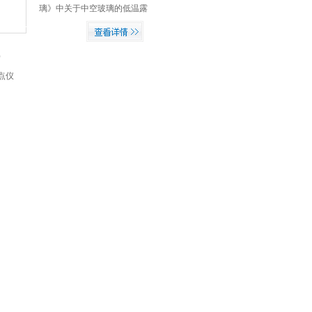
玻璃露点仪。
璃》中关于中空玻璃的低温露
点的测试，此产品是我公司*
产品，是国内*能将温度降至
真正-60℃的产品。本产品采用
半导体制冷片加压缩机的全新
设计理念，跨越市面现有产品
的技术瓶颈，能在18分钟内降
至-60℃，为用户实现快速、高
性价比、精准测试提供了有力
的产品。