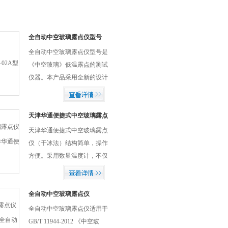
全自动中空玻璃露点仪型号
全自动中空玻璃露点仪型号是
《中空玻璃》低温露点的测试
仪器。本产品采用全新的设计
理念，由压缩机组和半导体制
冷片两部分组成，降温速度
快，测温精度高，噪音低，重
天津华通便捷式中空玻璃露点
仪（干冰法）
量轻，方便移动。本产品既改
天津华通便捷式中空玻璃露点
正了叠式双压缩机组测温精度
仪（干冰法）结构简单，操作
低，噪音大，不方便移动的不
方便。采用数显温度计，不仅
足，又避免了半导体制冷片降
方便读数，而且大大的提高了
温速度慢，温度降不到国家标
可测露点范围。测量筒采用石
准-60℃的弊病。本产品跨越了
英玻璃，耐低温，易观察，清
全自动中空玻璃露点仪
市面现有产品的技术瓶颈，
晰度高。
全自动中空玻璃露点仪适用于
*，可*取代繁琐的干冰式中空
GB/T 11944-2012 《中空玻