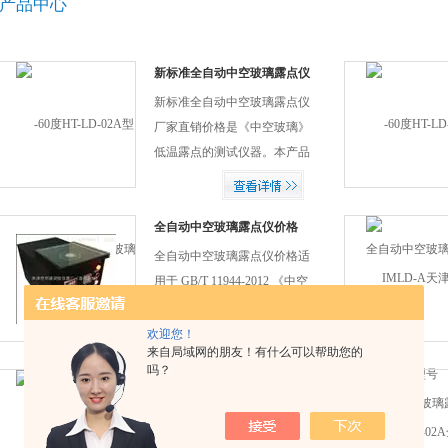
产品中心
新标准全自动中空玻璃露点仪
厂家直销
新标准全自动中空玻璃露点仪
厂家直销价格是《中空玻璃》
低温露点的测试仪器。本产品
采用全新的设计理念，由压缩
机组和半导体制冷片两部分组
成，降温速度快，测温精度
全自动中空玻璃露点仪价格
高，噪音低，重量轻，方便移
全自动中空玻璃露点仪价格适
动。
用于 GB/T 11944-2012 《中空
玻璃》中关于中空玻璃的低温
露点的测试，此产品是我公司
欢迎您！
来自局域网的朋友！有什么可以帮助您的
*产品，是国内*能将温度降至
吗？
真正-60℃的产品。本产品采用
中空玻璃露点仪干冰法
半导体制冷片加压缩机的全新
中空玻璃露点仪干冰法是根据
设计理念，跨越市面现有产品
国家标准GB/T 11944—2012规