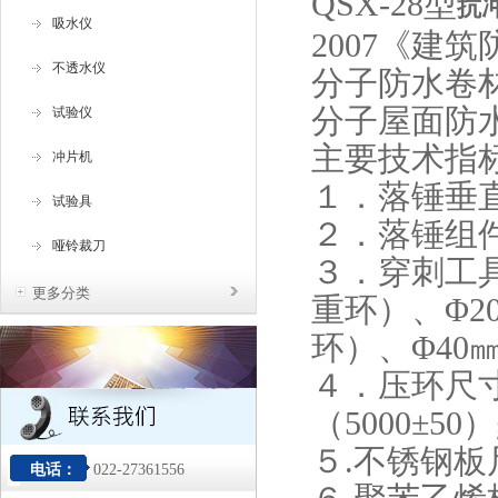
QSX-28型
抗
吸水仪
2007《建
不透水仪
分子防水卷
分子屋面防
试验仪
主要技术指
冲片机
１．落锤垂直
试验具
２．落锤组件质
哑铃裁刀
３．穿刺工具
更多分类
重环）、Φ2
环）、Φ40
４．压环尺寸
（5000±50）
５.不锈钢板尺
电话：
022-27361556