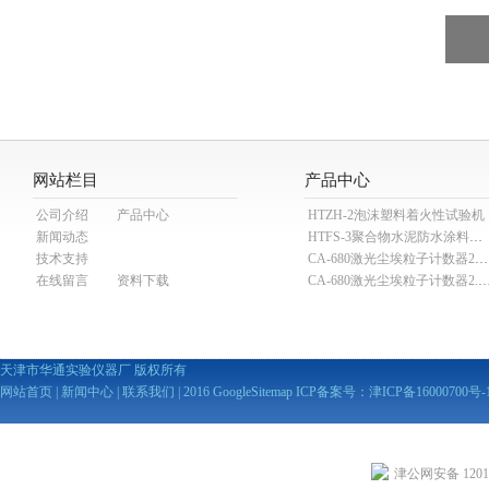
网站栏目
产品中心
公司介绍
产品中心
HTZH-2泡沫塑料着火性试验机
新闻动态
HTFS-3聚合物水泥防水涂料分散机
技术支持
CA-680激光尘埃粒子计数器28.3L
在线留言
资料下载
CA-680激光尘埃粒子计数器2
天津市华通实验仪器厂 版权所有
网站首页
|
新闻中心
|
联系我们
| 2016
GoogleSitemap
ICP备案号：
津ICP备16000700号-
津公网安备 12010