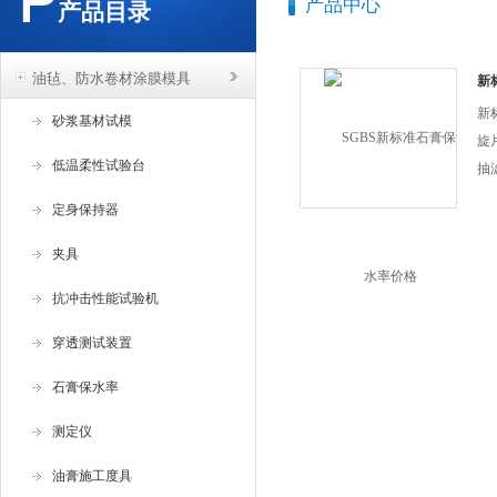
产品中心
产品目录
油毡、防水卷材涂膜模具
新
新
砂浆基材试模
旋
低温柔性试验台
抽
成
定身保持器
操
明
夹具
用
抗冲击性能试验机
穿透测试装置
石膏保水率
测定仪
油膏施工度具