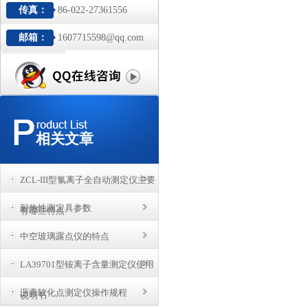
传真：
86-022-27361556
邮箱：
1607715598@qq.com
相关文章
ZCL-III型氯离子全自动测定仪主要
耐热性测定具参数
有哪些特点
中空玻璃露点仪的特点
LA39701型铵离子含量测定仪使用
沥青软化点测定仪操作规程
说明书