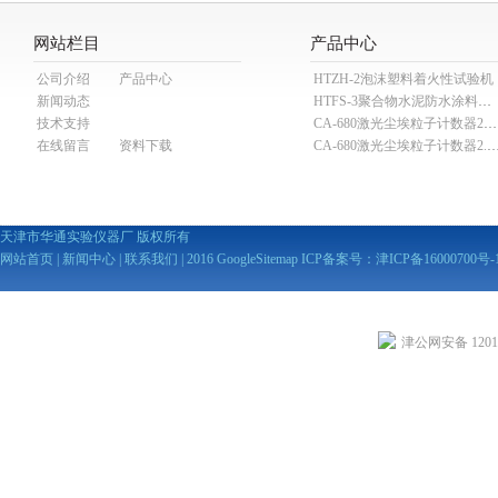
网站栏目
产品中心
公司介绍
产品中心
HTZH-2泡沫塑料着火性试验机
新闻动态
HTFS-3聚合物水泥防水涂料分散机
技术支持
CA-680激光尘埃粒子计数器28.3L
在线留言
资料下载
CA-680激光尘埃粒子计数器2
天津市华通实验仪器厂 版权所有
网站首页
|
新闻中心
|
联系我们
| 2016
GoogleSitemap
ICP备案号：
津ICP备16000700号-
津公网安备 12010