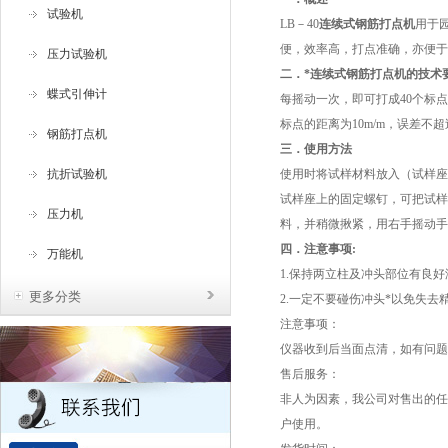
试验机
LB－40
连续式钢筋打点机
用于
便，效率高，打点准确，亦便于
压力试验机
二．
*连续式钢筋打点机
的技术
蝶式引伸计
每摇动一次，即可打成40个标
标点的距离为10m/m，误差不超过
钢筋打点机
三．
使用方法
抗折试验机
使用时将试样材料放入（试样座
试样座上的固定螺钉，可把试样
压力机
料，并稍微揪紧，用右手摇动手
四．注意事项:
万能机
1.保持两立柱及冲头部位有良好
更多分类
2.一定不要碰伤冲头*以免失去
注意事项：
仪器收到后当面点清，如有问题
售后服务：
非人为因素，我公司对售出的任
户使用。