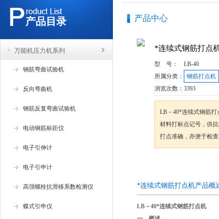
产品中心
产品目录
*连续式钢筋打点
万能机压力机系列
型 号：
LB-40
钢筋弯曲试验机
所属分类：
钢筋打点机
浏览次数：
3393
反向弯曲机
钢筋反复弯曲试验机
LB－40*连续式钢
材料打标点记号，供抗
电动钢筋标距仪
打点准确，亦便于检查
电子引伸计
咨询订购
电子引申计
*连续式钢筋打点机产品概
高强螺栓抗滑移系数检测仪
蝶式引申仪
LB－40
*连续式钢筋打点机
一．概述