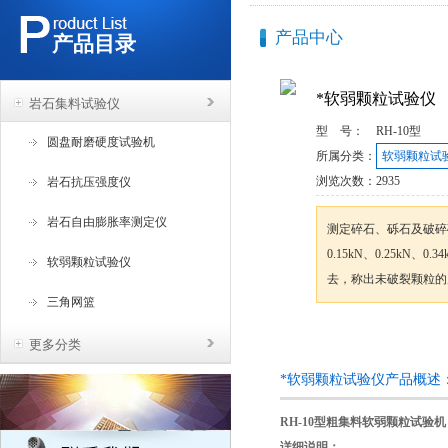
产品中心
产品目录
*软弱颗粒试验仪
岩石集料试验仪
型 号：
RH-10型
圆盘耐磨硬度试验机
所属分类：
软弱颗粒试
浏览次数：
2935
岩石抗压强度仪
岩石自由膨胀率测定仪
测定碎石、砾石及破碎
0.15kN、0.25kN
软弱颗粒试验仪
去，称出未破裂颗粒的
三角网篮
咨询订购
更多分类
*软弱颗粒试验仪产品概述
RH-10型粗集料软弱颗粒试验
详细说明：