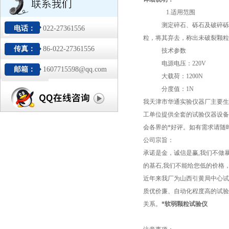
1.适用范围
测定碎石、砾石及破碎砾石中软弱
电话：
022-27361556
粒，将其弃去，称出未破裂颗粒
传真：
86-022-27361556
技术参数
电源电压：220V
邮箱：
1607715598@qq.com
大载荷：1200N
分度值：1N
我天津市华通实验仪器厂主要生
工单位提供全套的试验仪器设备
会各界的*好评。如有需求请随
公司宗旨：
承诺是金，诚信是赢,我们不做
的基石,我们不能给您低的价格
近年来我厂为山西引黄局中心试
质优价廉、自动化程度高的试验
关系。
*软弱颗粒试验仪