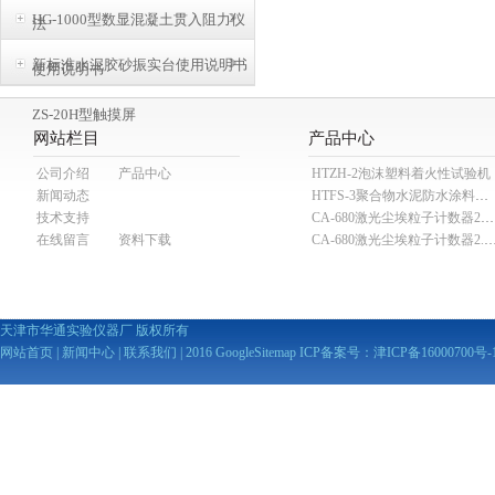
HG-1000型数显混凝土贯入阻力仪
法
新标准水泥胶砂振实台使用说明书
使用说明书
ZS-20H型触摸屏
网站栏目
产品中心
公司介绍
产品中心
HTZH-2泡沫塑料着火性试验机
新闻动态
HTFS-3聚合物水泥防水涂料分散机
技术支持
CA-680激光尘埃粒子计数器28.3L
在线留言
资料下载
CA-680激光尘埃粒子计数器2
天津市华通实验仪器厂 版权所有
网站首页
|
新闻中心
|
联系我们
| 2016
GoogleSitemap
ICP备案号：
津ICP备16000700号-