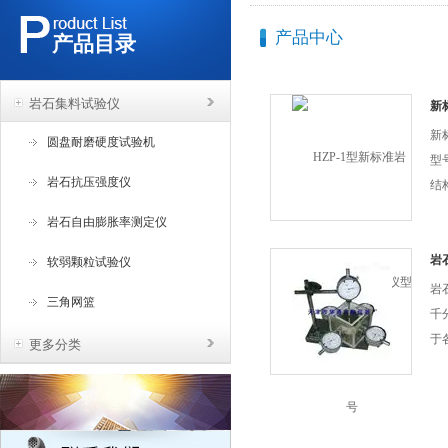
产品中心
产品目录
岩石集料试验仪
新
型
新
圆盘耐磨硬度试验机
型
岩石抗压强度仪
结
试
岩石自由膨胀率测定仪
向
板
岩
软弱颗粒试验仪
岩
三角网篮
千
于
更多分类
向
的
等