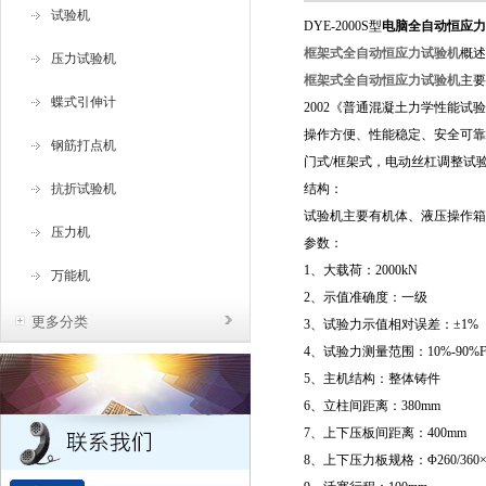
试验机
DYE-2000S型
电脑全自动恒应力
框架式全自动恒应力试验机
概述
压力试验机
框架式全自动恒应力试验机
主要
蝶式引伸计
2002《普通混凝土力学性能
操作方便、性能稳定、安全可靠
钢筋打点机
门式/框架式，电动丝杠调整试
抗折试验机
结构：
试验机主要有机体、液压操作箱
压力机
参数：
1、大载荷：2000kN
万能机
2、示值准确度：一级
更多分类
3、试验力示值相对误差：±1%
4、试验力测量范围：10%-90
5、主机结构：整体铸件
6、立柱间距离：380mm
7、上下压板间距离：400mm
8、上下压力板规格：Φ260/360×