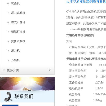
天津华通液压式钢筋弯曲机
试验机
GW-40A
钢筋弯曲试验机是对钢
压力试验机
2
部分：热轧带肋钢筋》和
YB/T
蝶式引伸计
规定和要求。此设备为钢厂和建
GW-40A钢筋弯曲试验机具
钢筋打点机
式钢筋弯曲机价格型号
抗折试验机
安装
在稳定的基础上安装，其水平
压力机
接三相四线制、
50Hz
、
380V
天津华通液压式钢筋弯曲机价格
万能机
弯曲钢筋直径范围
φ
6-
φ
更多分类
正向弯曲角度
0
—
180
反向弯曲角度
0
—
180
工作盘转速
≤
20
°
/
秒
电动机功率
1.5kW
机器外形
1000
×
750
机器重量
1000kg