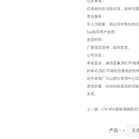
注意事项：
仪器收到后当面点清，如有问题，请
售后服务：
非人为因素，我公司对售出的任
hua指导用户使用。
发货时间：
厂家现货直销，款到发货。
公司宗旨：
承诺是金，诚信是赢,我们不做
的基石,我们不能给您最低的价
近年来我厂为山西引黄局中心试
质优价廉、自动化程度高的试验
关系。
上一篇：
GW-40A新标准钢筋
产品：