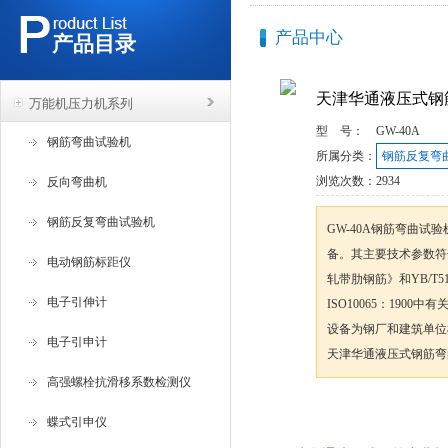
产品中心
产品目录
天津华通液压式钢
万能机压力机系列
型 号：
GW-40A
钢筋弯曲试验机
所属分类：
钢筋反复弯
浏览次数：
2934
反向弯曲机
钢筋反复弯曲试验机
GW-40A钢筋弯曲
备。其主要技术参数符合G
电动钢筋标距仪
轧带肋钢筋》和YB/T5
电子引伸计
ISO10065：19
设备为钢厂和建筑单位
电子引申计
天津华通液压式钢筋弯
高强螺栓抗滑移系数检测仪
咨询订购
蝶式引申仪