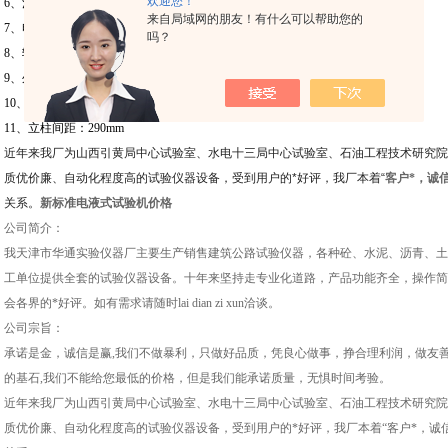
欢迎您！
6、活塞直径*行程：直径250×50mm
来自局域网的朋友！有什么可以帮助您的
7、电机功率：0.75KW
吗？
8、输入电压：380V
9、外型尺寸：
950
×
35
0×1
2
00mm
10、净重：850kg
11、立柱间距：290mm
近年来我厂为山西引黄局中心试验室、水电十三局中心试验室、石油工程技术研究院
质优价廉、自动化程度高的试验仪器设备，受到用户的*好评，我厂本着“
客户*，诚
关系。
新标准电液式试验机价格
公司简介：
我天津市华通实验仪器厂主要生产销售建筑公路试验仪器，各种砼、水泥、沥青、土
工单位提供全套的试验仪器设备。十年来坚持走专业化道路，产品功能齐全，操作简
会各界的*好评。如有需求请随时lai dian zi xun洽谈。
公司宗旨：
承诺是金，诚信是赢,我们不做暴利，只做好品质，凭良心做事，挣合理利润，做友
的基石,我们不能给您最低的价格，但是我们能承诺质量，无惧时间考验。
近年来我厂为山西引黄局中心试验室、水电十三局中心试验室、石油工程技术研究院
质优价廉、自动化程度高的试验仪器设备，受到用户的*好评，我厂本着“客户*，诚