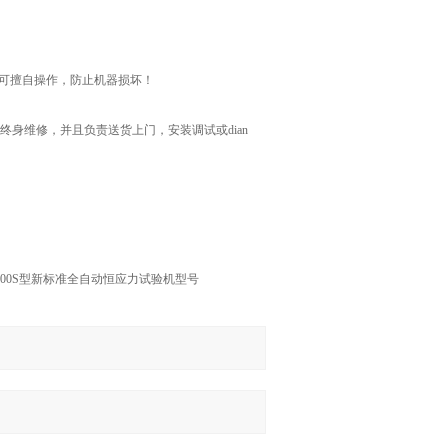
家，不可擅自操作，防止机器损坏！
身维修，并且负责送货上门，安装调试或dian
2000S型新标准全自动恒应力试验机型号