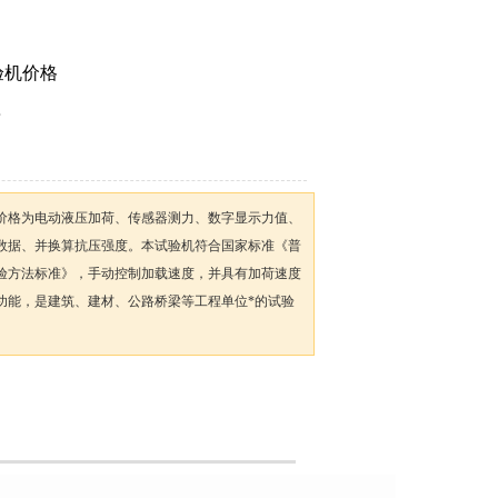
验机价格
型
价格为电动液压加荷、传感器测力、数字显示力值、
数据、并换算抗压强度。本试验机符合国家标准《普
验方法标准》，手动控制加载速度，并具有加荷速度
功能，是建筑、建材、公路桥梁等工程单位*的试验
加入收藏