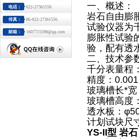
一、概述：
电话：
022-27361556
岩石自由膨
传真：
86-022-27361556
试验仪器为
邮箱：
1607715598@qq.com
膨胀性试验
验，配有透
二、技术参
千分表量程：
精度：0.00
玻璃槽长*宽：
玻璃槽高度：
透水板：φ50
计划试块尺寸：
YS-II型 