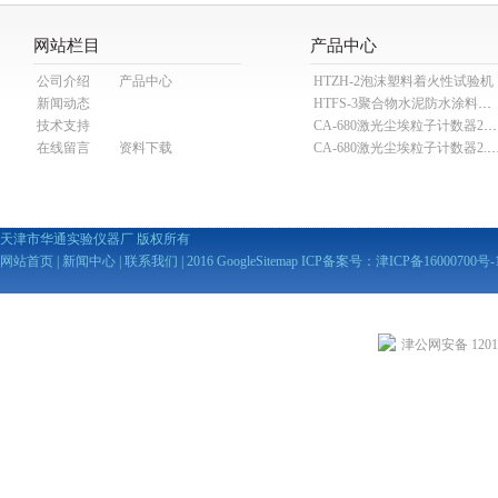
网站栏目
产品中心
公司介绍
产品中心
HTZH-2泡沫塑料着火性试验机
新闻动态
HTFS-3聚合物水泥防水涂料分散机
技术支持
CA-680激光尘埃粒子计数器28.3L
在线留言
资料下载
CA-680激光尘埃粒子计数器2
天津市华通实验仪器厂 版权所有
网站首页
|
新闻中心
|
联系我们
| 2016
GoogleSitemap
ICP备案号：
津ICP备16000700号-
津公网安备 12010