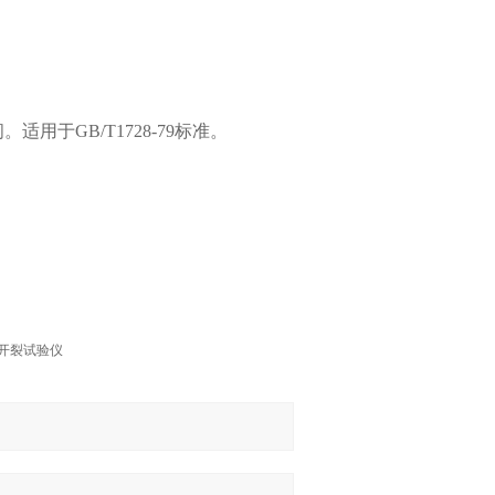
间。适用于
GB/T1728-79标准。
态开裂试验仪