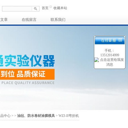
首页
收藏本站
术文章
在线留言
联系我们
手机：
13512014999
产品中心
>
>
油毡、防水卷材涂膜模具
> WZJ-II弯折机