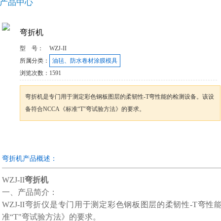
产品中心
弯折机
型 号：
WZJ-II
所属分类：
油毡、防水卷材涂膜模具
浏览次数：
1591
弯折机是专门用于测定彩色钢板图层的柔韧性-T弯性能的检测设备。该设
备符合NCCA《标准“T"弯试验方法》的要求。
咨询订购
加入收藏
弯折机产品概述：
WZJ-II
弯折机
一、
产品简介：
WZJ-II弯折仪是专门用于测定彩色钢板图层的柔韧性-T弯性
准“T"弯试验方法》的要求。