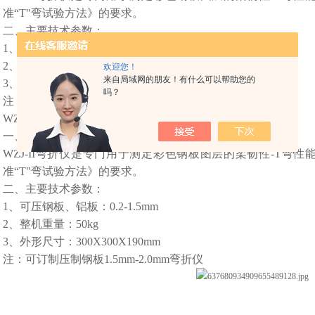
准“T"弯试验方法》的要求。
二、
主要技术参数：
1、
可压钢板、铝板：
0.2-1.5mm
2、
整机重量：
50kg
欢迎您！
来自局域网的朋友！有什么可以帮助您的
3、
外形尺寸：
300X300X190mm
吗？
注：可订制压制钢板
1.5mm-2.0mm弯折仪
WZJ-II弯折仪
一、
产品简介：
WZJ-II弯折仪是专门用于测定彩色钢板图层的柔韧性-T弯性
准“T"弯试验方法》的要求。
二、
主要技术参数：
1、
可压钢板、铝板：
0.2-1.5mm
2、
整机重量：
50kg
3、
外形尺寸：
300X300X190mm
注：可订制压制钢板
1.5mm-2.0mm弯折仪