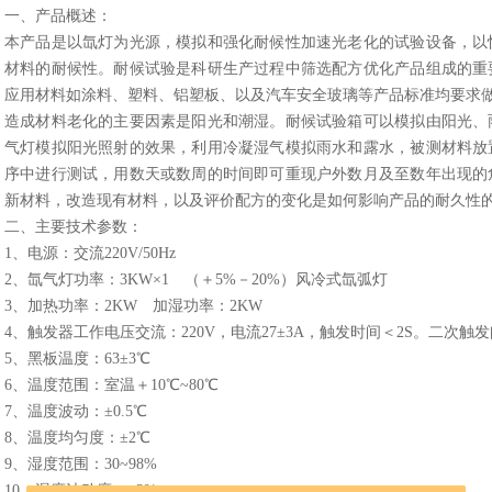
一、产品概述：
本产品是以氙灯为光源，模拟和强化耐候性加速光老化的试验设备，以
材料的耐候性。耐候试验是科研生产过程中筛选配方优化产品组成的重
应用材料如涂料、塑料、铝塑板、以及汽车安全玻璃等产品标准均要求
造成材料老化的主要因素是阳光和潮湿。耐候试验箱可以模拟由阳光、
气灯模拟阳光照射的效果，利用冷凝湿气模拟雨水和露水，被测材料放
序中进行测试，用数天或数周的时间即可重现户外数月及至数年出现的
新材料，改造现有材料，以及评价配方的变化是如何影响产品的耐久性
二、主要技术参数：
1、电源：交流220V/50Hz
2、氙气灯功率：3KW×1 （＋5%－20%）风冷式氙弧灯
3、加热功率：2KW 加湿功率：2KW
4、触发器工作电压交流：220V，电流27±3A，触发时间＜2S。二次触发间
5、黑板温度：63±3℃
6、温度范围：室温＋10℃~80℃
7、温度波动：±0.5℃
8、温度均匀度：±2℃
9、湿度范围：30~98%
10、湿度波动度：±3%