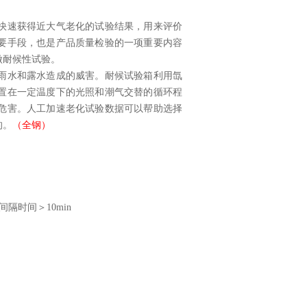
快速获得近大气老化的试验结果，用来评价
要手段，也是产品质量检验的一项重要内容
做耐候性试验。
雨水和露水造成的威害。耐候试验箱利用氙
置在一定温度下的光照和潮气交替的循环程
危害。人工加速老化试验数据可以帮助选择
的。
（全钢）
隔时间＞10min