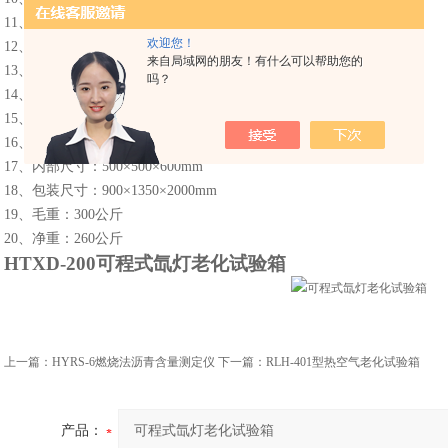
11、湿度均匀度：±3%
欢迎您！
12、降雨时间：0~9999分钟，连续可调
来自局域网的朋友！有什么可以帮助您的
13、光照周期：0~99小时99分钟，间隔（断）光照可调
吗？
14、工作室尺寸：500×500×600（深×宽×高）
15、满足GB10485－89、GB/T16422.2相应标准。
16、外形尺寸：800×1230×1850mm
17、内部尺寸：500×500×600mm
18、包装尺寸：900×1350×2000mm
19、毛重：300公斤
20、净重：260公斤
HTXD-200
可程式
氙灯老化试验箱
上一篇：
HYRS-6燃烧法沥青含量测定仪
下一篇：
RLH-401型热空气老化试验箱
产品：