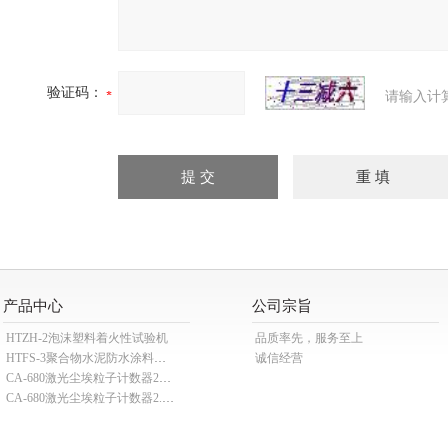
验证码：
请输入计
产品中心
公司宗旨
HTZH-2泡沫塑料着火性试验机
品质率先，服务至上
HTFS-3聚合物水泥防水涂料分散机
诚信经营
CA-680激光尘埃粒子计数器28.3L
CA-680激光尘埃粒子计数器2.83L