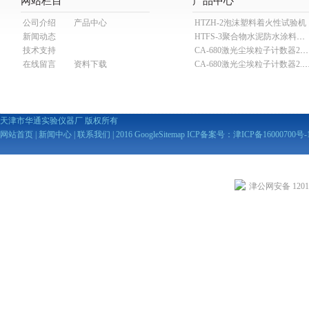
网站栏目
产品中心
公司介绍
产品中心
HTZH-2泡沫塑料着火性试验机
新闻动态
HTFS-3聚合物水泥防水涂料分散机
技术支持
CA-680激光尘埃粒子计数器28.3L
在线留言
资料下载
CA-680激光尘埃粒子计数器2
天津市华通实验仪器厂 版权所有
网站首页
|
新闻中心
|
联系我们
| 2016
GoogleSitemap
ICP备案号：
津ICP备16000700号-
津公网安备 12010