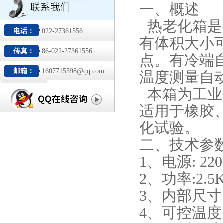
一、概述
热老化箱是
电话：
022-27361556
有体积大小
传真：
86-022-27361556
点。有冷端
邮箱：
1607715598@qq.com
温度测量自
本箱为工业
适用于橡胶
化试验。
二、技术参
1、电源: 22
2、功率:2.5
3、内部尺寸:4
4、可控温度: