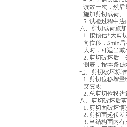
读数一次，然后
施加剪切载荷。
5.
试验过程中法
六、剪切载荷施加
1.
按预估*大剪
向位移，
后
5min
大时，可适当减
2.
剪切破坏后，
测表，按本条
1
七、剪切破坏标准
1.
剪切位移增量
突变段。
2.
总剪切位移达
八、剪切破坏后剪
1.
剪切面破坏情
2.
剪切面起伏差
3.
当结构面内有