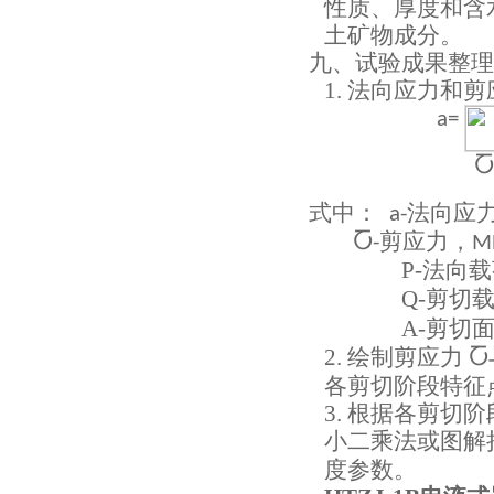
性质、厚度和含
土矿物成分。
九、试验成果整理
1.
法向应力和剪
a=
Ⴀ
式中：
法向应
a-
剪应力，
Ⴀ
-
M
P-
法向载
Q-
剪切
A-
剪切
2.
绘制剪应力
Ⴀ
各剪切阶段特征
3.
根据各剪切阶
小二乘法或图解
度参数。