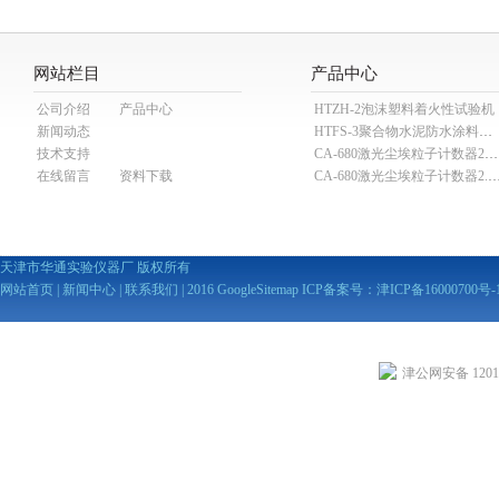
网站栏目
产品中心
公司介绍
产品中心
HTZH-2泡沫塑料着火性试验机
新闻动态
HTFS-3聚合物水泥防水涂料分散机
技术支持
CA-680激光尘埃粒子计数器28.3L
在线留言
资料下载
CA-680激光尘埃粒子计数器2
天津市华通实验仪器厂 版权所有
网站首页
|
新闻中心
|
联系我们
| 2016
GoogleSitemap
ICP备案号：
津ICP备16000700号-
津公网安备 12010