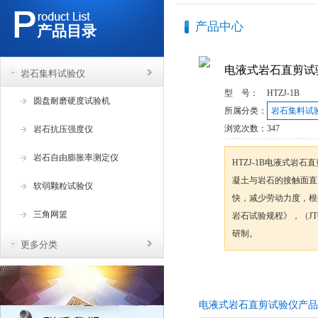
产品中心
产品目录
电液式岩石直剪试
岩石集料试验仪
型 号：
HTZJ-1B
圆盘耐磨硬度试验机
所属分类：
岩石集料试
浏览次数：
347
岩石抗压强度仪
岩石自由膨胀率测定仪
HTZJ-1B电液式岩
凝土与岩石的接触面直
软弱颗粒试验仪
快，减少劳动力度，根据
三角网篮
岩石试验规程》，（JTG
研制。
更多分类
咨询订购
电液式岩石直剪试验仪产品