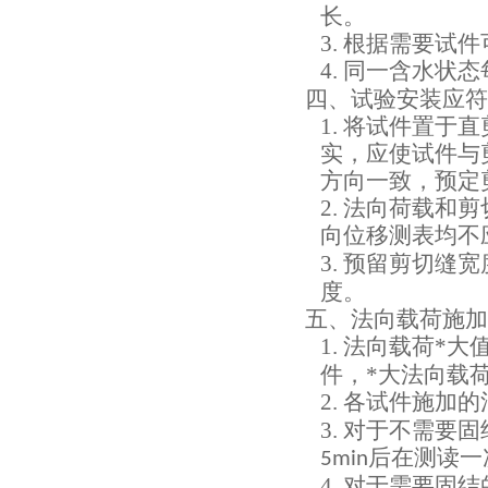
长。
3.
根据需要试件
4.
同一含水状态
四、试验安装应符
1.
将试件置于直
实，应使试件与
方向一致，预定
2.
法向荷载和剪
向位移测表均不
3.
预留剪切缝宽
度。
五、法向载荷施加
1.
法向载荷*大
件，*大法向载
2.
各试件施加的
3.
对于不需要固
后在测读一
5min
4.
对于需要固结