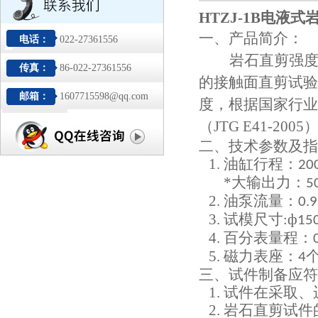
HTZJ-1B
电液式
一、产品简介：
电话：
022-27361556
岩石直剪强
传真：
86-022-27361556
的接触面直剪试验
邮箱：
1607715598@qq.com
度，根据国家行业
（JTG E41-
二、技术参数及指
1.
油缸行程：
2
*大输出力
：
5
2.
油泵流量：
0.
3.
试模尺寸
ф
:
15
4.
百分表量程：
5.
磁力表座：
4
三、试件制备应符
1.
试件在采取、
2.
岩石直剪试件