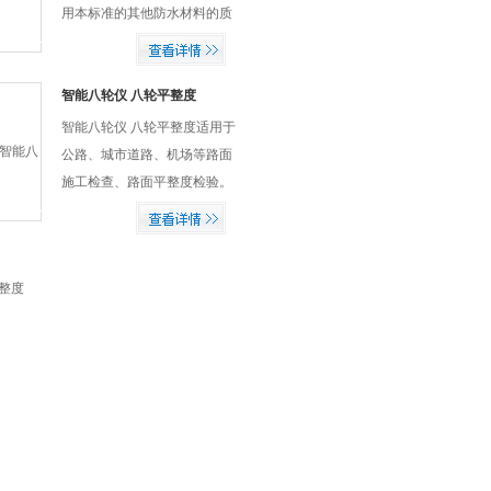
用本标准的其他防水材料的质
量验收和仲裁试验。999分钟
任意设定，测试时间完毕，自
动报警，并且整机自动报警。
智能八轮仪 八轮平整度
智能八轮仪 八轮平整度适用于
公路、城市道路、机场等路面
施工检查、路面平整度检验。
具有采集记录、分析、打印等
功能，可显示路面实时测量数
据。