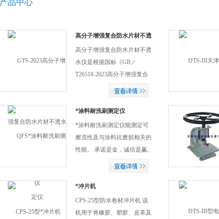
产品中心
高分子增强复合防水片材不透
水仪
高分子增强复合防水片材不透
水仪是根据国标《GB／
T26518-2023高分子增强复合
防水片材》标准设计的检测高
分子增强复合防水片材接缝不
透水性的专用设备，可供有关
*涂料耐洗刷测定仪
科研、施工、生产、设计、教
*涂料耐洗刷测定仪能测定可
学等部门使用 ，本产品采用电
擦洗性及与涂料抗磨损相关的
动水泵加压，具有自动保持压
性能。 承诺是金，诚信是赢,
力、自动计时、等功能，具有
我们不做暴利，只做好品质，
设计合理，性能稳定等优点。
凭良心做事，挣合理利润，做
友善商人。诚信是企业立足的
*冲片机
根本，质量是企业成长的基石,
CPS-25型防水卷材冲片机 该
我们不能给您低的价格，但是
机用于将橡胶、塑胶、皮革及