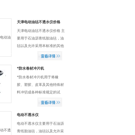
天津电动油毡不透水仪价格
天津电动油毡不透水仪价格 主
要用于石油沥青纸胎油毡，油
毡以及允许采用本标准的其他
防水材料的质量验收和仲裁试
验。999分钟任意设定，测试
时间完毕，自动报警，并且整
*防水卷材冲片机
机自动报警。
*防水卷材冲片机用于将橡
胶、塑胶、皮革及其他特殊材
料冲切成各种标准规定的试
片，供试验时用。亦可充当小
型冲床使用。
电动不透水仪
电动不透水仪主要用于石油沥
青纸胎油毡，油毡以及允许采