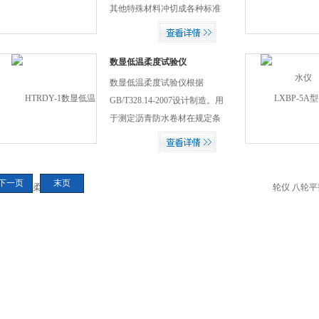
我们能承诺质量，无惧时间考
其他特殊材料冲切成各种标准
验。
规定的试片，供试验时用。亦
可充当小型冲床使用。 技术参
数： 1、行程：大于25mm 2、
数显低温柔度试验仪
工作台规格：320mm×228mm
数显低温柔度试验仪根据
3、裁刀规格：按用户或标准
GB/T328.14-2007设计制造。用
要求（选配） 4、外型尺寸：
于测定沥青防水卷材在规定条
520mm×450mm×520mm 5、净
件下绕规定的棒弯曲无裂缝的
重：85kg *冲片机
Z低温度。由低温柔度测试机
械部分和控制仪表部分组成。
下一页
末页
在冷冻液或空气中工作。具有
使用方便。智能程度高等优
点，是检测单位，卷材生产单
位。大专院校等理想新标准产
品。