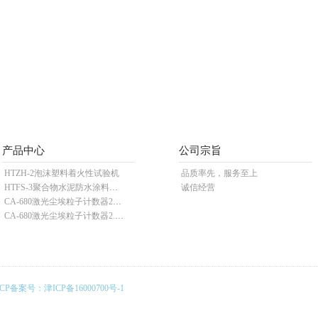
产品中心
公司宗旨
HTZH-2泡沫塑料着火性试验机
品质率先，服务至上
HTFS-3聚合物水泥防水涂料分散机
诚信经营
CA-680激光尘埃粒子计数器28.3L
CA-680激光尘埃粒子计数器2.83L
ICP备案号：
津ICP备16000700号-1