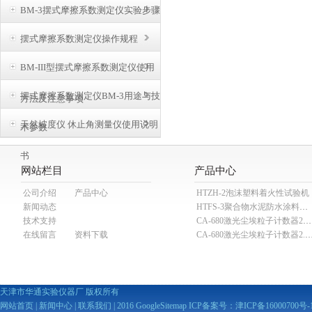
BM-3摆式摩擦系数测定仪实验步骤
摆式摩擦系数测定仪操作规程
BM-III型摆式摩擦系数测定仪使用
摆式摩擦系数测定仪BM-3用途与技
方法及注意事项
天然坡度仪 休止角测量仪使用说明
术参数
书
网站栏目
产品中心
公司介绍
产品中心
HTZH-2泡沫塑料着火性试验机
新闻动态
HTFS-3聚合物水泥防水涂料分散机
技术支持
CA-680激光尘埃粒子计数器28.3L
在线留言
资料下载
CA-680激光尘埃粒子计数器2
天津市华通实验仪器厂 版权所有
网站首页
|
新闻中心
|
联系我们
| 2016
GoogleSitemap
ICP备案号：
津ICP备16000700号-