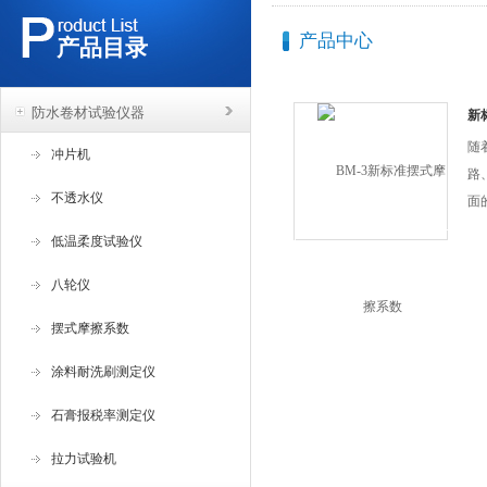
产品中心
产品目录
防水卷材试验仪器
新
随
冲片机
路
不透水仪
面
门
低温柔度试验仪
测
测
八轮仪
等
摆式摩擦系数
典
为
涂料耐洗刷测定仪
一
石膏报税率测定仪
单
数
拉力试验机
使