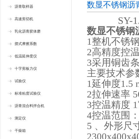
数显不锈钢沥
沥青取样器
SY-1
高速剪切机
数显不锈钢
乳化沥青胶体磨
1整机不锈
摆式摩擦系数
2高精度控
低温延伸度仪
3采用铜齿
十字剪板力仪
主要技术参
1延伸度1.5
试验仪
2拉伸速率 50
标准粘度试验仪
3控温精度 
沥青混合料拌合机
4控温范围：
测定仪
5 、外形尺
干燥箱
2300x400x