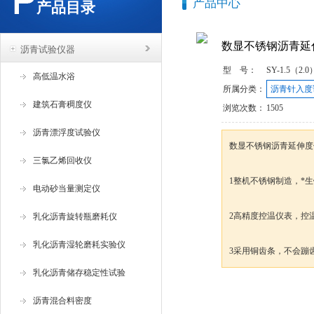
产品中心
产品目录
数显不锈钢沥青延
沥青试验仪器
型 号：
SY-1.5（2.0
高低温水浴
所属分类：
沥青针入度
建筑石膏稠度仪
浏览次数：
1505
沥青漂浮度试验仪
数显不锈钢沥青延伸度
三氯乙烯回收仪
1整机不锈钢制造，*
电动砂当量测定仪
2高精度控温仪表，控
乳化沥青旋转瓶磨耗仪
乳化沥青湿轮磨耗实验仪
3采用铜齿条，不会蹦
乳化沥青储存稳定性试验
咨询订购
沥青混合料密度