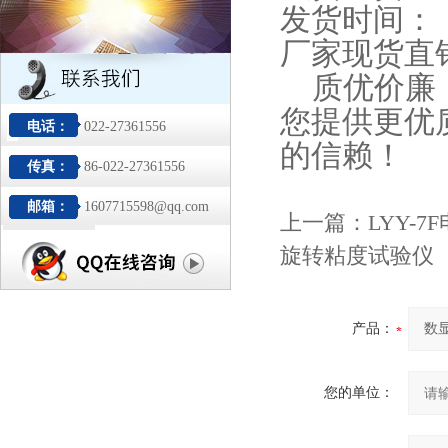
发货时间：
厂家现货直
质优价廉，
您提供更优
电话：
022-27361556
的信赖！
传真：
86-022-27361556
邮箱：
1607715598@qq.com
上一篇：
LYY-
旋转粘度试验仪
产品：
您的单位：